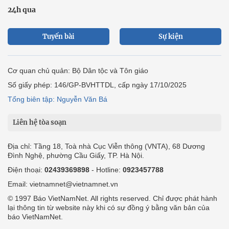
24h qua
Tuyến bài
Sự kiện
Cơ quan chủ quản: Bộ Dân tộc và Tôn giáo
Số giấy phép: 146/GP-BVHTTDL, cấp ngày 17/10/2025
Tổng biên tập: Nguyễn Văn Bá
Liên hệ tòa soạn
Địa chỉ: Tầng 18, Toà nhà Cục Viễn thông (VNTA), 68 Dương
Đình Nghệ, phường Cầu Giấy, TP. Hà Nội.
Điện thoại:
02439369898
- Hotline:
0923457788
Email: vietnamnet@vietnamnet.vn
© 1997 Báo VietNamNet. All rights reserved. Chỉ được phát hành
lại thông tin từ website này khi có sự đồng ý bằng văn bản của
báo VietNamNet.