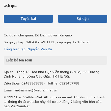
24h qua
Tuyến bài
Sự kiện
Cơ quan chủ quản: Bộ Dân tộc và Tôn giáo
Số giấy phép: 146/GP-BVHTTDL, cấp ngày 17/10/2025
Tổng biên tập: Nguyễn Văn Bá
Liên hệ tòa soạn
Địa chỉ: Tầng 18, Toà nhà Cục Viễn thông (VNTA), 68 Dương
Đình Nghệ, phường Cầu Giấy, TP. Hà Nội.
Điện thoại:
02439369898
- Hotline:
0923457788
Email: vietnamnet@vietnamnet.vn
© 1997 Báo VietNamNet. All rights reserved. Chỉ được phát hành
lại thông tin từ website này khi có sự đồng ý bằng văn bản của
báo VietNamNet.