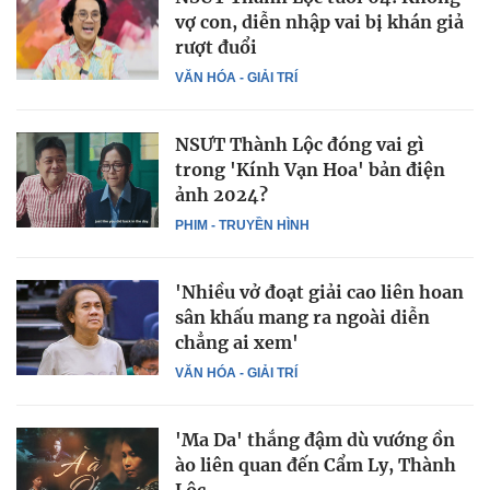
vợ con, diễn nhập vai bị khán giả
rượt đuổi
VĂN HÓA - GIẢI TRÍ
NSƯT Thành Lộc đóng vai gì
trong 'Kính Vạn Hoa' bản điện
ảnh 2024?
PHIM - TRUYỀN HÌNH
'Nhiều vở đoạt giải cao liên hoan
sân khấu mang ra ngoài diễn
chẳng ai xem'
VĂN HÓA - GIẢI TRÍ
'Ma Da' thắng đậm dù vướng ồn
ào liên quan đến Cẩm Ly, Thành