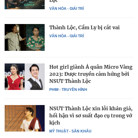
Lộc
VĂN HÓA - GIẢI TRÍ
Thành Lộc, Cẩm Ly bị cắt vai
VĂN HÓA - GIẢI TRÍ
Hot girl giành Á quân Micro Vàng
2023: Được truyền cảm hứng bởi
NSƯT Thành Lộc
PHIM - TRUYỀN HÌNH
NSƯT Thành Lộc xin lỗi khán giả,
hối hận vì sơ suất đạo cụ trong vở
kịch
MỸ THUẬT - SÂN KHẤU