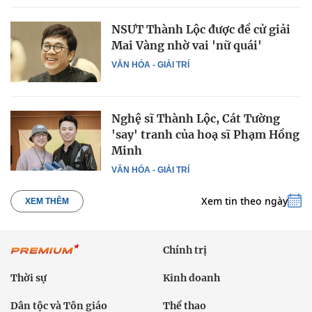
NSƯT Thành Lộc được đề cử giải
Mai Vàng nhờ vai 'nữ quái'
VĂN HÓA - GIẢI TRÍ
Nghệ sĩ Thành Lộc, Cát Tường
'say' tranh của hoạ sĩ Phạm Hồng
Minh
VĂN HÓA - GIẢI TRÍ
Xem tin theo ngày
XEM THÊM
Chính trị
Thời sự
Kinh doanh
Dân tộc và Tôn giáo
Thể thao