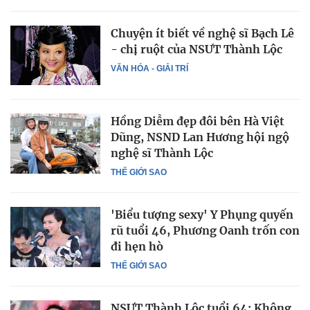
Chuyện ít biết về nghệ sĩ Bạch Lê
- chị ruột của NSƯT Thành Lộc
VĂN HÓA - GIẢI TRÍ
Hồng Diễm đẹp đôi bên Hà Việt
Dũng, NSND Lan Hương hội ngộ
nghệ sĩ Thành Lộc
THẾ GIỚI SAO
'Biểu tượng sexy' Y Phụng quyến
rũ tuổi 46, Phương Oanh trốn con
đi hẹn hò
THẾ GIỚI SAO
NSƯT Thành Lộc tuổi 64: Không