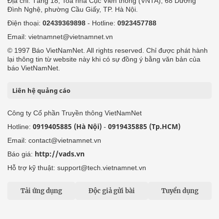
Địa chỉ: Tầng 18, Toà nhà Cục Viễn thông (VNTA), 68 Dương
Đình Nghệ, phường Cầu Giấy, TP. Hà Nội.
Điện thoại:
02439369898
- Hotline:
0923457788
Email: vietnamnet@vietnamnet.vn
© 1997 Báo VietNamNet. All rights reserved. Chỉ được phát hành
lại thông tin từ website này khi có sự đồng ý bằng văn bản của
báo VietNamNet.
Liên hệ quảng cáo
Công ty Cổ phần Truyền thông VietNamNet
0919405885 (Hà Nội)
0919435885 (Tp.HCM)
Hotline:
-
Email: contact@vietnamnet.vn
http://vads.vn
Báo giá:
Hỗ trợ kỹ thuật: support@tech.vietnamnet.vn
Tải ứng dụng
Độc giả gửi bài
Tuyển dụng