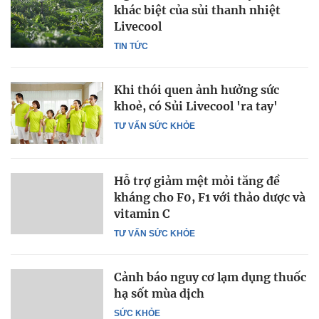
khác biệt của sủi thanh nhiệt
Livecool
TIN TỨC
Khi thói quen ảnh hưởng sức
khoẻ, có Sủi Livecool 'ra tay'
TƯ VẤN SỨC KHỎE
Hỗ trợ giảm mệt mỏi tăng đề
kháng cho F0, F1 với thảo dược và
vitamin C
TƯ VẤN SỨC KHỎE
Cảnh báo nguy cơ lạm dụng thuốc
hạ sốt mùa dịch
SỨC KHỎE