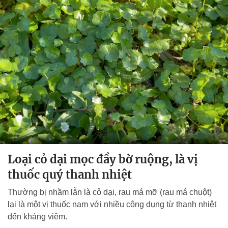
Loại cỏ dại mọc đầy bờ ruộng, là vị
thuốc quý thanh nhiệt
Thường bị nhầm lẫn là cỏ dại, rau má mỡ (rau má chuột)
lại là một vị thuốc nam với nhiều công dụng từ thanh nhiệt
đến kháng viêm.