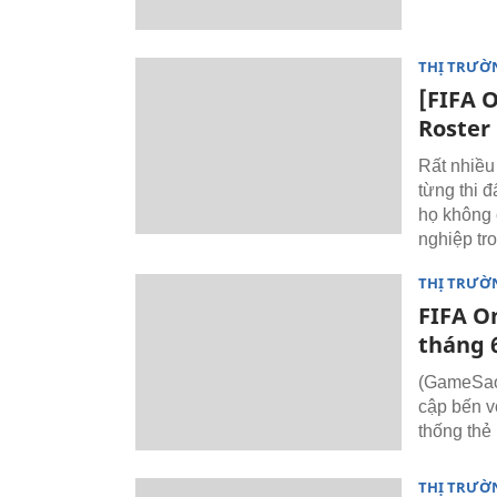
THỊ TRƯỜ
[FIFA O
Roster
Rất nhiều
từng thi đ
họ không 
nghiệp tr
THỊ TRƯỜ
FIFA O
tháng 
(GameSao)
cập bến vớ
thống thẻ
THỊ TRƯỜ