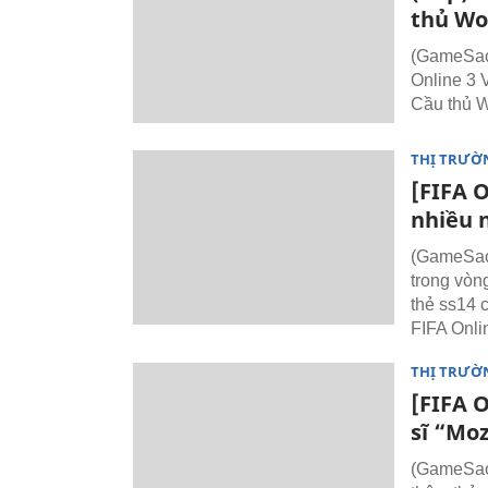
thủ Wo
(GameSao)
Online 3 
Cầu thủ W
THỊ TRƯỜ
[FIFA 
nhiều 
(GameSao)
trong vòn
thẻ ss14 
FIFA Onli
THỊ TRƯỜ
[FIFA 
sĩ “Moz
(GameSao)