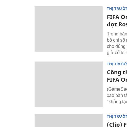
THỊ TRƯỜ
FIFA On
đợt Ro
Trong bản
bộ chỉ số 
cho đúng 
giờ có lẽ 
THỊ TRƯỜ
Công t
FIFA On
(GameSao)
xao bàn t
"không tạ
THỊ TRƯỜ
(Clip) 