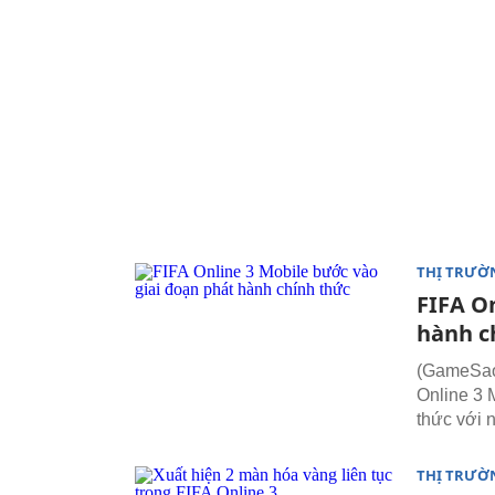
THỊ TRƯỜ
FIFA O
hành c
(GameSao
Online 3 
thức với 
THỊ TRƯỜ