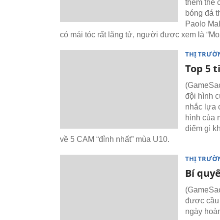
thêm thẻ 
bóng đá t
Paolo Mald
có mái tóc rất lãng tử, người được xem là “Mo
THỊ TRƯỜ
Top 5 
(GameSao) 
đội hình 
nhắc lựa 
hình của 
điểm gì k
về 5 CAM “đỉnh nhất” mùa U10.
THỊ TRƯỜ
Bí quyế
(GameSao)
được cầu 
ngày hoàn