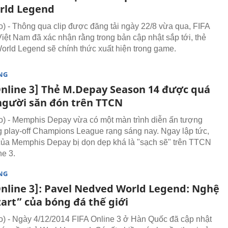
rld Legend
 - Thông qua clip được đăng tải ngày 22/8 vừa qua, FIFA
Việt Nam đã xác nhận rằng trong bản cập nhật sắp tới, thẻ
orld Legend sẽ chính thức xuất hiện trong game.
NG
Online 3] Thẻ M.Depay Season 14 được quá
người săn đón trên TTCN
 - Memphis Depay vừa có một màn trình diễn ấn tượng
g play-off Champions League rạng sáng nay. Ngay lập tức,
của Memphis Depay bị dọn dẹp khá là "sạch sẽ" trên TTCN
ne 3.
NG
Online 3]: Pavel Nedved World Legend: Nghệ
art” của bóng đá thế giới
 - Ngày 4/12/2014 FIFA Online 3 ở Hàn Quốc đã cập nhật