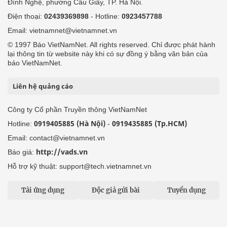
Đình Nghệ, phường Cầu Giấy, TP. Hà Nội.
Điện thoại:
02439369898
- Hotline:
0923457788
Email: vietnamnet@vietnamnet.vn
© 1997 Báo VietNamNet. All rights reserved. Chỉ được phát hành
lại thông tin từ website này khi có sự đồng ý bằng văn bản của
báo VietNamNet.
Liên hệ quảng cáo
Công ty Cổ phần Truyền thông VietNamNet
0919405885 (Hà Nội)
0919435885 (Tp.HCM)
Hotline:
-
Email: contact@vietnamnet.vn
http://vads.vn
Báo giá:
Hỗ trợ kỹ thuật: support@tech.vietnamnet.vn
Tải ứng dụng
Độc giả gửi bài
Tuyển dụng