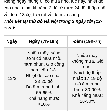
Riêng ngày mùng 6, có mưa nhỏ, lúc này, nhiệt độ
cao nhất giảm khoảng 2 độ, ở mức 24 độ; thấp nhất
về đêm 18 độ, trời rét về đêm và sáng.
Thời tiết tại thủ đô Hà Nội tron
g 3 ngày tới (13-
15/2)
:
Ngày
Ngày (7h-19h)
Đêm (19h-7h)
Nhiều mây, sáng
Nhiều mây,
sớm có mưa nhỏ,
không mưa. Gió
mưa phùn. Gió đông
nhẹ.
nam cấp 2-3.
Nhiệt độ thấp
Nhiệt độ cao nhất:
13/2
nhất: 17-19 độ
23-25 độ
Độ ẩm trung
Độ ẩm trung bình:
bình: 80-90%
55-65%
Khả năng mưa:
Khả năng mưa:
20-30%
<10%