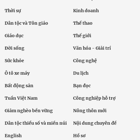
Thời sự
Kinh doanh
Dân tộc và Tôn giáo
Thể thao
Giáo dục
Thế giới
Đời sống
Văn hóa - Giải trí
Sức khỏe
Công nghệ
Ô tô xe máy
Du lịch
Bất động sản
Bạn đọc
Tuần Việt Nam
Công nghiệp hỗ trợ
Giảm nghèo bền vững
Nông thôn mới
Dân tộc thiểu số và miền núi
Nội dung chuyên đề
English
Hồ sơ