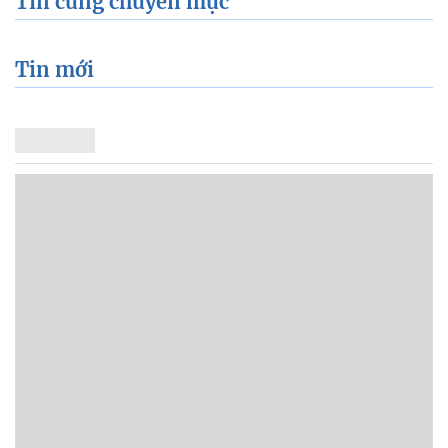
Tin cùng chuyên mục
Tin mới