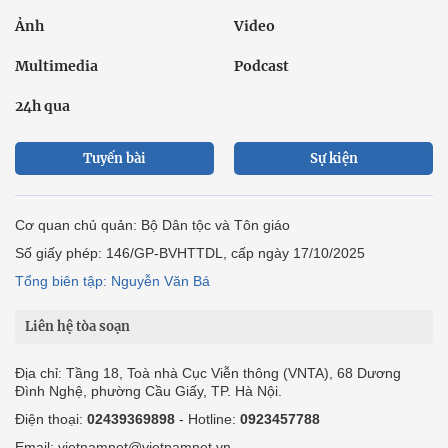
Ảnh
Video
Multimedia
Podcast
24h qua
Tuyến bài
Sự kiện
Cơ quan chủ quản: Bộ Dân tộc và Tôn giáo
Số giấy phép: 146/GP-BVHTTDL, cấp ngày 17/10/2025
Tổng biên tập: Nguyễn Văn Bá
Liên hệ tòa soạn
Địa chỉ: Tầng 18, Toà nhà Cục Viễn thông (VNTA), 68 Dương
Đình Nghệ, phường Cầu Giấy, TP. Hà Nội.
Điện thoại:
02439369898
- Hotline:
0923457788
Email: vietnamnet@vietnamnet.vn