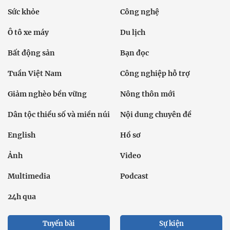
Sức khỏe
Công nghệ
Ô tô xe máy
Du lịch
Bất động sản
Bạn đọc
Tuần Việt Nam
Công nghiệp hỗ trợ
Giảm nghèo bền vững
Nông thôn mới
Dân tộc thiểu số và miền núi
Nội dung chuyên đề
English
Hồ sơ
Ảnh
Video
Multimedia
Podcast
24h qua
Tuyến bài
Sự kiện