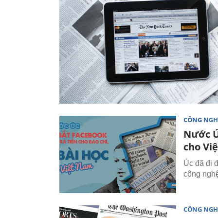
CÔNG NGH
Nước Úc
cho Vi
Úc đã đi 
công nghệ
CÔNG NGH