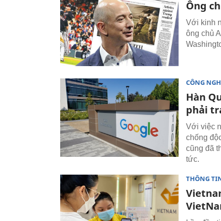
Ông ch
Với kinh 
ông chủ A
Washingto
CÔNG NGH
Hàn Qu
phải tr
Với việc 
chống độc
cũng đã t
tức.
THÔNG TI
Vietna
VietN