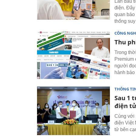
Lần đầu t
điện. Đây
quan báo 
thống suy
CÔNG NGH
Thu phí
Trong thờ
Premium c
người đọc
hành báo 
THÔNG TI
Sau 1 
điện t
Cùng với s
điện Việt
tử bên cạ