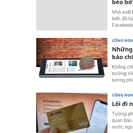
béo bở
Nhà xuất 
biết, đã 
Faceboo
CÔNG NGH
Những 
báo chí
Không chỉ
trường Vi
tường phí
CÔNG NGH
Lối đi 
Tường phí 
quan báo 
nước ngo