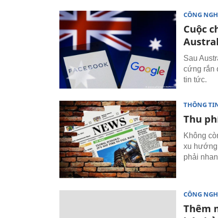
CÔNG NGH
Cuộc c
Austral
Sau Austra
cứng rắn 
tin tức.
THÔNG TI
Thu phí
Không còn
xu hướng 
phải nhan
CÔNG NGH
Thêm m