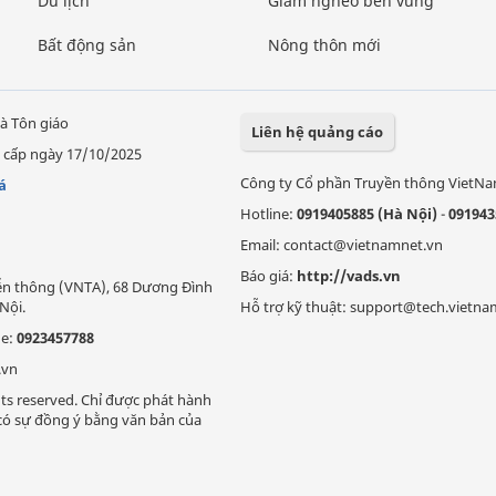
Du lịch
Giảm nghèo bền vững
Bất động sản
Nông thôn mới
à Tôn giáo
Liên hệ quảng cáo
 cấp ngày 17/10/2025
Công ty Cổ phần Truyền thông VietN
á
Hotline:
0919405885 (Hà Nội)
-
091943
Email: contact@vietnamnet.vn
Báo giá:
http://vads.vn
Viễn thông (VNTA), 68 Dương Đình
Nội.
Hỗ trợ kỹ thuật: support@tech.vietna
ne:
0923457788
.vn
ts reserved. Chỉ được phát hành
i có sự đồng ý bằng văn bản của