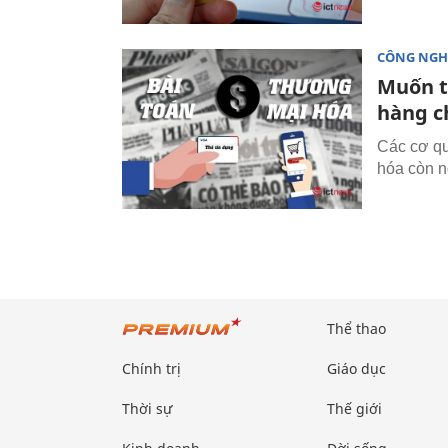
CÔNG NGH
Muốn th
hàng c
Các cơ qu
hóa còn n
Thể thao
Chính trị
Giáo dục
Thời sự
Thế giới