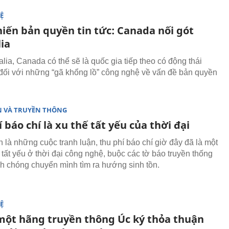
Ệ
hiến bản quyền tin tức: Canada nối gót
ia
lia, Canada có thể sẽ là quốc gia tiếp theo có động thái
đối với những “gã khổng lồ” công nghệ về vấn đề bản quyền
N VÀ TRUYỀN THÔNG
 báo chí là xu thế tất yếu của thời đại
 là những cuộc tranh luận, thu phí báo chí giờ đây đã là một
tất yếu ở thời đại công nghệ, buộc các tờ báo truyền thống
h chóng chuyển mình tìm ra hướng sinh tồn.
Ệ
ột hãng truyền thông Úc ký thỏa thuận