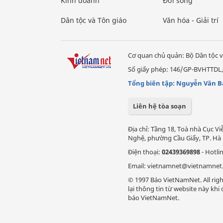
Kinh doanh
Đời sống
Dân tộc và Tôn giáo
Văn hóa - Giải trí
Cơ quan chủ quản: Bộ Dân tộc v
Số giấy phép: 146/GP-BVHTTDL,
Tổng biên tập: Nguyễn Văn B
Liên hệ tòa soạn
Địa chỉ: Tầng 18, Toà nhà Cục 
Nghệ, phường Cầu Giấy, TP. Hà 
Điện thoại:
02439369898
- Hotli
Email: vietnamnet@vietnamnet
© 1997 Báo VietNamNet. All righ
lại thông tin từ website này kh
báo VietNamNet.