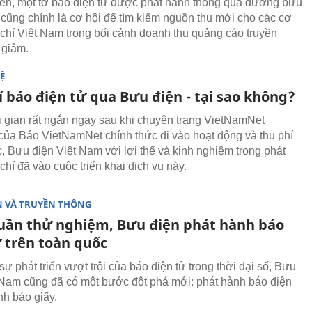
iên, một tờ báo điện tử được phát hành thông qua đường bưu
 cũng chính là cơ hội để tìm kiếm nguồn thu mới cho các cơ
chí Việt Nam trong bối cảnh doanh thu quảng cáo truyền
 giảm.
Ệ
 báo điện tử qua Bưu điện - tại sao không?
i gian rất ngắn ngay sau khi chuyên trang VietNamNet
ủa Báo VietNamNet chính thức đi vào hoạt động và thu phí
, Bưu điện Việt Nam với lợi thế và kinh nghiệm trong phát
chí đã vào cuộc triển khai dịch vụ này.
N VÀ TRUYỀN THÔNG
tuần thử nghiệm, Bưu điện phát hành báo
ử trên toàn quốc
ự phát triển vượt trội của báo điện tử trong thời đại số, Bưu
 Nam cũng đã có một bước đột phá mới: phát hành báo điện
nh báo giấy.