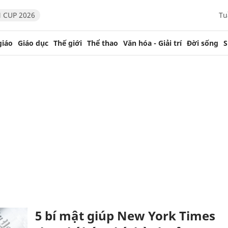
 CUP 2026
Tu
giáo
Giáo dục
Thế giới
Thể thao
Văn hóa - Giải trí
Đời sống
S
5 bí mật giúp New York Times