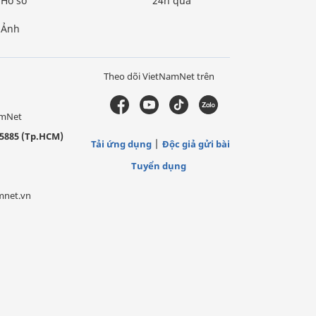
Hồ sơ
24h qua
Ảnh
Theo dõi VietNamNet trên
amNet
5885 (Tp.HCM)
Tải ứng dụng
Độc giả gửi bài
Tuyển dụng
mnet.vn