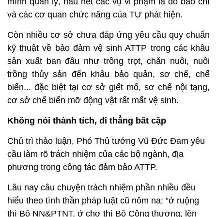
mình quản lý, hầu hết các vụ vi phạm là do báo chí
và các cơ quan chức năng của TƯ phát hiện.
Còn nhiều cơ sở chưa đáp ứng yêu cầu quy chuẩn
kỹ thuật về bảo đảm vệ sinh ATTP trong các khâu
sản xuất ban đầu như trồng trọt, chăn nuôi, nuôi
trồng thủy sản đến khâu bảo quản, sơ chế, chế
biến... đặc biệt tại cơ sở giết mổ, sơ chế nội tạng,
cơ sở chế biến mỡ động vật rất mất vệ sinh.
Không nói thành tích, đi thẳng bất cập
Chủ trì thảo luận, Phó Thủ tướng Vũ Đức Đam yêu
cầu làm rõ trách nhiệm của các bộ ngành, địa
phương trong công tác đảm bảo ATTP.
Lâu nay câu chuyện trách nhiệm phần nhiều đều
hiểu theo tình thần pháp luật cũ nôm na: “ở ruộng
thì Bộ NN&PTNT, ở chợ thì Bộ Công thương, lên