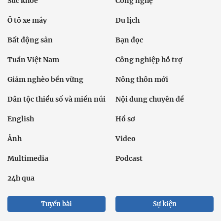
Sức khỏe
Công nghệ
Ô tô xe máy
Du lịch
Bất động sản
Bạn đọc
Tuần Việt Nam
Công nghiệp hỗ trợ
Giảm nghèo bền vững
Nông thôn mới
Dân tộc thiểu số và miền núi
Nội dung chuyên đề
English
Hồ sơ
Ảnh
Video
Multimedia
Podcast
24h qua
Tuyến bài
Sự kiện