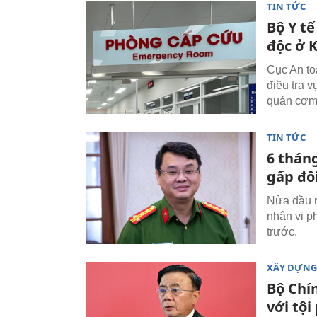
TIN TỨC
Bộ Y tế
độc ở 
Cục An to
điều tra 
quán cơm
TIN TỨC
6 thán
gấp đô
Nửa đầu n
nhân vi p
trước.
XÂY DỰNG
Bộ Chí
với tộ