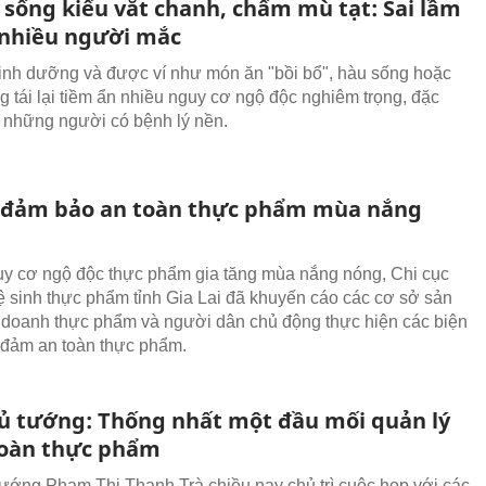
 sống kiểu vắt chanh, chấm mù tạt: Sai lầm
i nhiều người mắc
inh dưỡng và được ví như món ăn "bồi bổ", hàu sống hoặc
 tái lại tiềm ẩn nhiều nguy cơ ngộ độc nghiêm trọng, đặc
ới những người có bệnh lý nền.
i đảm bảo an toàn thực phẩm mùa nắng
y cơ ngộ độc thực phẩm gia tăng mùa nắng nóng, Chi cục
ệ sinh thực phẩm tỉnh Gia Lai đã khuyến cáo các cơ sở sản
h doanh thực phẩm và người dân chủ động thực hiện các biện
đảm an toàn thực phẩm.
ủ tướng: Thống nhất một đầu mối quản lý
toàn thực phẩm
ướng Phạm Thị Thanh Trà chiều nay chủ trì cuộc họp với các