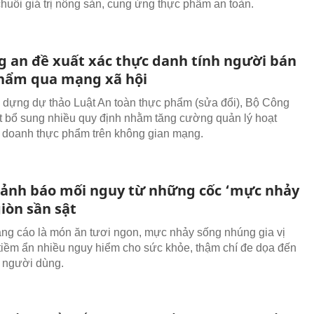
chuỗi giá trị nông sản, cung ứng thực phẩm an toàn.
g an đề xuất xác thực danh tính người bán
hẩm qua mạng xã hội
 dựng dự thảo Luật An toàn thực phẩm (sửa đổi), Bộ Công
t bổ sung nhiều quy định nhằm tăng cường quản lý hoạt
 doanh thực phẩm trên không gian mạng.
 cảnh báo mối nguy từ những cốc ‘mực nhảy
iòn sần sật
g cáo là món ăn tươi ngon, mực nhảy sống nhúng gia vị
tiềm ẩn nhiều nguy hiểm cho sức khỏe, thậm chí đe dọa đến
 người dùng.