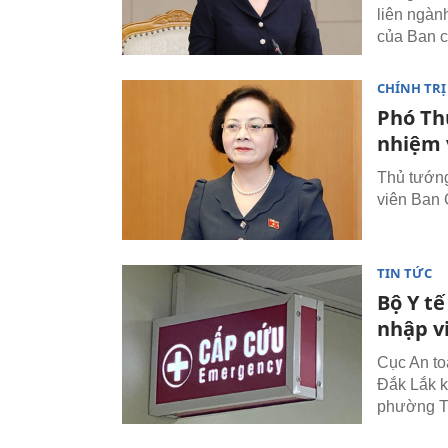
liên ngàn
của Ban c
CHÍNH TRỊ
Phó Th
nhiệm 
Thủ tướng
viên Ban 
TIN TỨC
Bộ Y tế
nhập v
Cục An to
Đắk Lắk k
phường Tâ