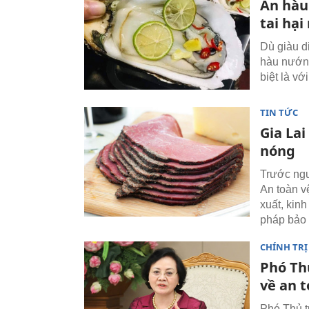
Ăn hàu
tai hạ
Dù giàu d
hàu nướng
biệt là v
TIN TỨC
Gia La
nóng
Trước ngu
An toàn v
xuất, kin
pháp bảo 
CHÍNH TRỊ
Phó Th
về an 
Phó Thủ t