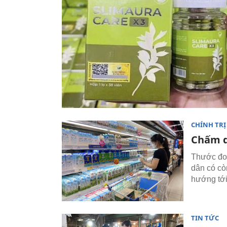
CHÍNH TRỊ
Chấm d
Thước đo 
dân có cò
hướng tới 
TIN TỨC