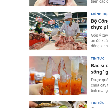
triển các 
CHÍNH TRỊ
Bộ Côn
thực p
Góp ý xây
an đề xuấ
động kinh
TIN TỨC
Bác sĩ
sống’ g
Được quản
chua cay 
tính mạng
TIN TỨC