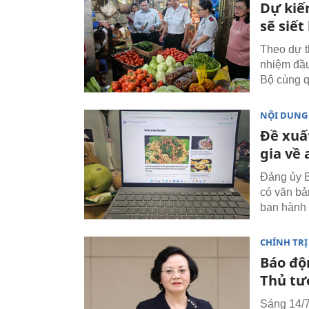
Dự kiế
sẽ siế
Theo dự t
nhiệm đầu
Bộ cùng q
NỘI DUNG
Đề xuấ
gia về
Đảng ủy B
có văn bả
ban hành 
CHÍNH TRỊ
Báo độ
Thủ tư
Sáng 14/7