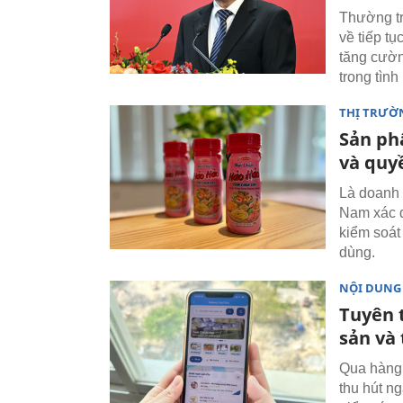
Thường tr
về tiếp tụ
tăng cườn
trong tình
THỊ TRƯỜ
Sản ph
và quy
Là doanh 
Nam xác đ
kiểm soát
dùng.
NỘI DUNG
Tuyên 
sản và
Qua hàng 
thu hút n