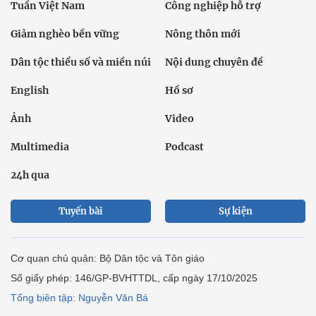
Tuần Việt Nam
Công nghiệp hỗ trợ
Giảm nghèo bền vững
Nông thôn mới
Dân tộc thiểu số và miền núi
Nội dung chuyên đề
English
Hồ sơ
Ảnh
Video
Multimedia
Podcast
24h qua
Tuyến bài
Sự kiện
Cơ quan chủ quản: Bộ Dân tộc và Tôn giáo
Số giấy phép: 146/GP-BVHTTDL, cấp ngày 17/10/2025
Tổng biên tập: Nguyễn Văn Bá