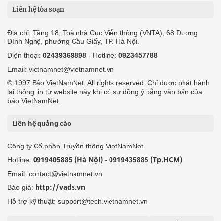
Liên hệ tòa soạn
Địa chỉ: Tầng 18, Toà nhà Cục Viễn thông (VNTA), 68 Dương
Đình Nghệ, phường Cầu Giấy, TP. Hà Nội.
Điện thoại:
02439369898
- Hotline:
0923457788
Email: vietnamnet@vietnamnet.vn
© 1997 Báo VietNamNet. All rights reserved. Chỉ được phát hành
lại thông tin từ website này khi có sự đồng ý bằng văn bản của
báo VietNamNet.
Liên hệ quảng cáo
Công ty Cổ phần Truyền thông VietNamNet
0919405885 (Hà Nội)
0919435885 (Tp.HCM)
Hotline:
-
Email: contact@vietnamnet.vn
http://vads.vn
Báo giá:
Hỗ trợ kỹ thuật: support@tech.vietnamnet.vn