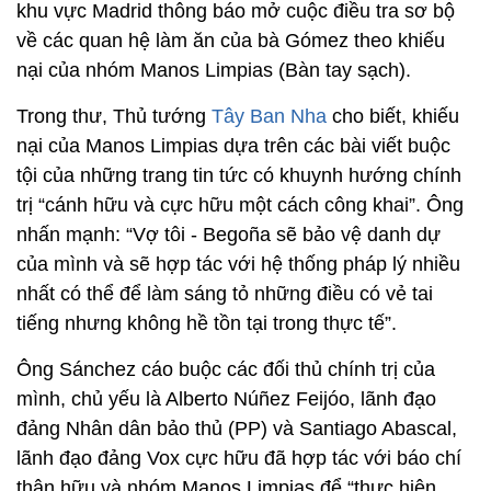
khu vực Madrid thông báo mở cuộc điều tra sơ bộ
về các quan hệ làm ăn của bà Gómez theo khiếu
nại của nhóm Manos Limpias (Bàn tay sạch).
Trong thư, Thủ tướng
Tây Ban Nha
cho biết, khiếu
nại của Manos Limpias dựa trên các bài viết buộc
tội của những trang tin tức có khuynh hướng chính
trị “cánh hữu và cực hữu một cách công khai”. Ông
nhấn mạnh: “Vợ tôi - Begoña sẽ bảo vệ danh dự
của mình và sẽ hợp tác với hệ thống pháp lý nhiều
nhất có thể để làm sáng tỏ những điều có vẻ tai
tiếng nhưng không hề tồn tại trong thực tế”.
Ông Sánchez cáo buộc các đối thủ chính trị của
mình, chủ yếu là Alberto Núñez Feijóo, lãnh đạo
đảng Nhân dân bảo thủ (PP) và Santiago Abascal,
lãnh đạo đảng Vox cực hữu đã hợp tác với báo chí
thân hữu và nhóm Manos Limpias để “thực hiện