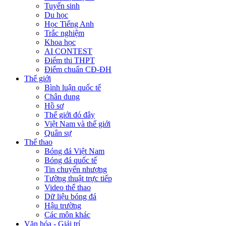
Tuyển sinh
Du học
Học Tiếng Anh
Trắc nghiệm
Khoa học
AI CONTEST
Điểm thi THPT
Điểm chuẩn CĐ-ĐH
Thế giới
Bình luận quốc tế
Chân dung
Hồ sơ
Thế giới đó đây
Việt Nam và thế giới
Quân sự
Thể thao
Bóng đá Việt Nam
Bóng đá quốc tế
Tin chuyển nhượng
Tường thuật trực tiếp
Video thể thao
Dữ liệu bóng đá
Hậu trường
Các môn khác
Văn hóa - Giải trí