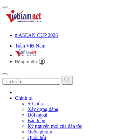
# ASEAN CUP 2026
Tuần Việt Nam
Đăng nhập
Chính trị
Sự kiện
Xây dựng đảng
Đối ngoại
Bàn luận
Kỷ nguyên mới của dân tộc
Quốc phòng
Quốc hội