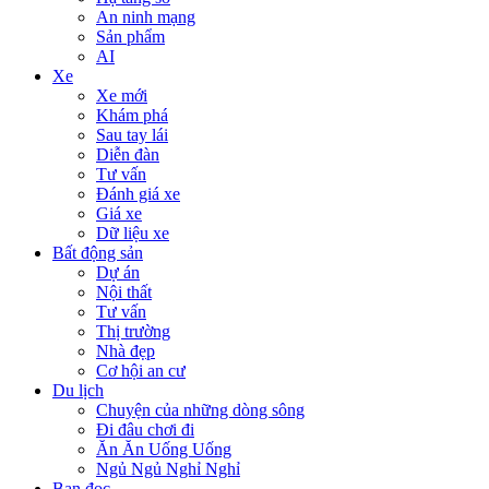
An ninh mạng
Sản phẩm
AI
Xe
Xe mới
Khám phá
Sau tay lái
Diễn đàn
Tư vấn
Đánh giá xe
Giá xe
Dữ liệu xe
Bất động sản
Dự án
Nội thất
Tư vấn
Thị trường
Nhà đẹp
Cơ hội an cư
Du lịch
Chuyện của những dòng sông
Đi đâu chơi đi
Ăn Ăn Uống Uống
Ngủ Ngủ Nghỉ Nghỉ
Bạn đọc