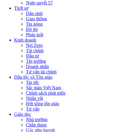
Nghị quyết 57
Thời sự
Dân sinh
Giao thông
Tin nóng
Đô thị
Pháp luật
Kinh doanh
Net Zero
Tài chính
Đầu tư
Thị trường
Doanh nhân
Tư vấn tài chính
Dân tộc và Tôn giáo
Tin tức
Sắc màu Việt Nam
Chính sách phát triển
Nhân vật
Đời sống tôn giáo
Tư vấn
Giáo dục
Nhà trường
Chân dung
Góc phụ huynh