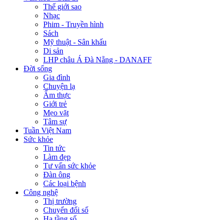
Thế giới sao
Nhạc
Phim - Truyền hình
Sách
Mỹ thuật - Sân khấu
Di sản
LHP châu Á Đà Nẵng - DANAFF
Đời sống
Gia đình
Chuyện lạ
Ẩm thực
Giới trẻ
Mẹo vặt
Tâm sự
Tuần Việt Nam
Sức khỏe
Tin tức
Làm đẹp
Tư vấn sức khỏe
Đàn ông
Các loại bệnh
Công nghệ
Thị trường
Chuyển đổi số
Hạ tầng số