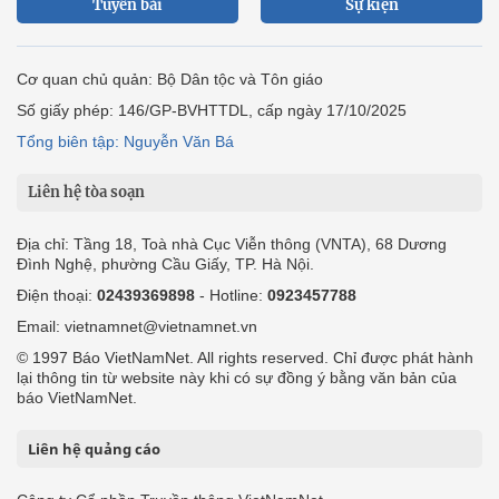
Tuyến bài
Sự kiện
Cơ quan chủ quản: Bộ Dân tộc và Tôn giáo
Số giấy phép: 146/GP-BVHTTDL, cấp ngày 17/10/2025
Tổng biên tập: Nguyễn Văn Bá
Liên hệ tòa soạn
Địa chỉ: Tầng 18, Toà nhà Cục Viễn thông (VNTA), 68 Dương
Đình Nghệ, phường Cầu Giấy, TP. Hà Nội.
Điện thoại:
02439369898
- Hotline:
0923457788
Email: vietnamnet@vietnamnet.vn
© 1997 Báo VietNamNet. All rights reserved. Chỉ được phát hành
lại thông tin từ website này khi có sự đồng ý bằng văn bản của
báo VietNamNet.
Liên hệ quảng cáo