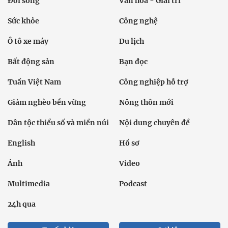
Đời sống
Văn hóa - Giải trí
Sức khỏe
Công nghệ
Ô tô xe máy
Du lịch
Bất động sản
Bạn đọc
Tuần Việt Nam
Công nghiệp hỗ trợ
Giảm nghèo bền vững
Nông thôn mới
Dân tộc thiểu số và miền núi
Nội dung chuyên đề
English
Hồ sơ
Ảnh
Video
Multimedia
Podcast
24h qua