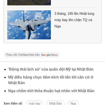
3 tháng, 185 lần Nhật tung
máy bay lên chặn TQ và
Nga
'Động thái lịch sử' của quân đội Mỹ tại Nhật Bản
Mỹ điều hàng chục tiêm kích tối tân tới căn cứ ở
Nhật Bản
Nga chấm dứt thỏa thuận hạt nhân với Nhật Bản
Xem thêm về:
máy bay
Nhật Bản
Nga