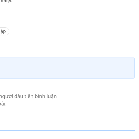
 nhiệt
gập