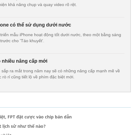
thiện khả năng chụp và quay video rõ rệt.
Phone có thể sử dụng dưới nước
 triển mẫu iPhone hoạt động tốt dưới nước, theo một bằng sáng
trước cho 'Táo khuyết'.
ó nhiều nâng cấp mới
 sắp ra mắt trong năm nay sẽ có những nâng cấp mạnh mẽ về
c rò rỉ cũng tiết lộ về phím đặc biệt mới.
ệt, FPT đặt cược vào chip bán dẫn
 lịch sử như thế nào?