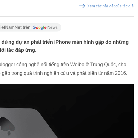
Xem các bài viết của tác giả
tạm dừng dự án phát triển iPhone màn hình gập do những
ối tác đáp ứng.
t blogger công nghệ nổi tiếng trên Weibo ở Trung Quốc, cho
ể gập trong quá trình nghiên cứu và phát triển từ năm 2016.