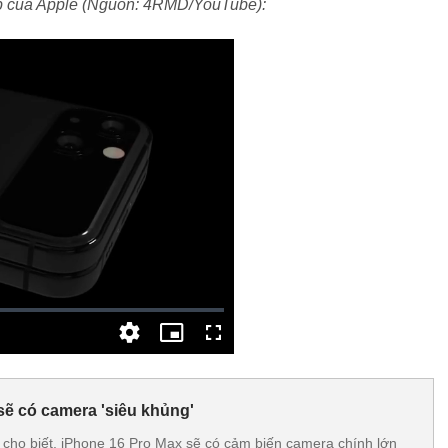
ập của Apple (Nguồn: 4RMD/YouTube):
sẽ có camera 'siêu khủng'
t cho biết, iPhone 16 Pro Max sẽ có cảm biến camera chính lớn