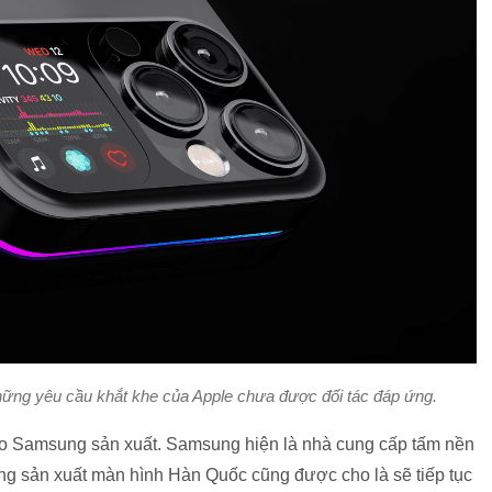
ững yêu cầu khắt khe của Apple chưa được đối tác đáp ứng.
h do Samsung sản xuất. Samsung hiện là nhà cung cấp tấm nền
ãng sản xuất màn hình Hàn Quốc cũng được cho là sẽ tiếp tục