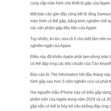
cung cấp màn hình cho thiết bị gập của Apple 
Một báo cáo gần đây cũng tiết lộ rằng Samsu
màn hình có thể gập, bằng kinh nghiệm chế t
các sản phẩm gập đầu tiên của Apple.
Tuy nhiên, tin tức vừa rò rỉ cho biết tấm nền 
nghiêm ngặt của Apple.
Điều này đã khiến Apple phải tạm dừng toàn bộ
có thể đáp ứng các tiêu chuẩn của Táo khuyết
Báo cáo từ
The Information
hồi đầu tháng này
hình gập sau hơn 5 năm nghiên cứu và phát t
Hai nguyên mẫu iPhone này có kiểu gập dạng v
phẩm mới của Apple trong năm 2024 và cả 20
gập vẫn có thể bị hủy bỏ nếu không đáp ứng c