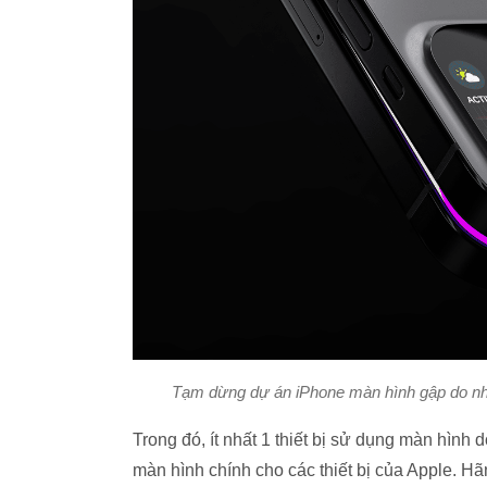
Tạm dừng dự án iPhone màn hình gập do nh
Trong đó, ít nhất 1 thiết bị sử dụng màn hìn
màn hình chính cho các thiết bị của Apple. H