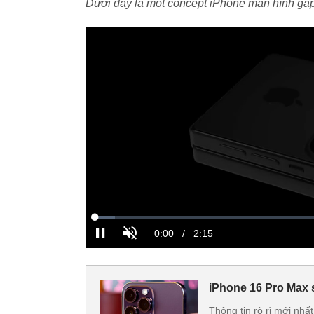
Dưới đây là một concept iPhone màn hình g
iPhone 16 Pro Max 
Thông tin rò rỉ mới nhấ