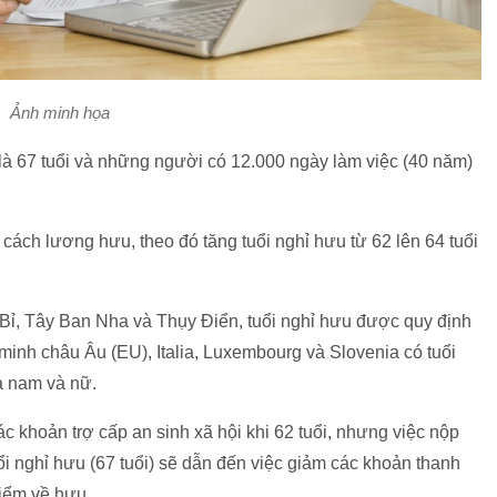
Ảnh minh họa
 là 67 tuổi và những người có 12.000 ngày làm việc (40 năm)
cách lương hưu, theo đó tăng tuổi nghỉ hưu từ 62 lên 64 tuổi
Bỉ, Tây Ban Nha và Thụy Điển, tuổi nghỉ hưu được quy định
 minh châu Âu (EU), Italia, Luxembourg và Slovenia có tuổi
cả nam và nữ.
ác khoản trợ cấp an sinh xã hội khi 62 tuổi, nhưng việc nộp
ổi nghỉ hưu (67 tuổi) sẽ dẫn đến việc giảm các khoản thanh
 điểm về hưu.