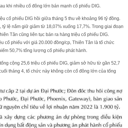
sau khi nhiều cổ đông lớn bán mạnh cổ phiếu DIG.
ệu cổ phiếu DIG hồi giữa tháng 5 thu về khoảng 96 tỷ đồng.
, tỷ lệ nắm giữ giảm từ 18,07% xuống 17,7%. Trong giai đoạn
hiên Tân cũng liên tục bán ra hàng triệu cổ phiếu DIG.
ệu cổ phiếu với giá 20.000 đồng/cp, Thiên Tân là tổ chức
chiếm 50,7% tổng lượng cổ phiếu phát hành.
tổng cộng 25,6 triệu cổ phiếu DIG, giảm sở hữu từ gần 52,7
n cuối tháng 4, tổ chức này không còn cổ đông lớn của tổng