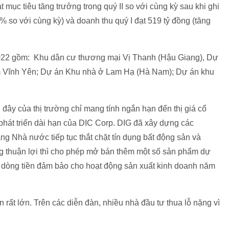
 mục tiêu tăng trưởng trong quý II so với cùng kỳ sau khi ghi
5% so với cùng kỳ) và doanh thu quý I đạt 519 tỷ đồng (tăng
 2022 gồm: Khu dân cư thương mại Vị Thanh (Hậu Giang), Dự
 Vĩnh Yên; Dự án Khu nhà ở Lam Hạ (Hà Nam); Dự án khu
ây của thị trường chỉ mang tính ngắn hạn đến thị giá cổ
phát triển dài hạn của DIC Corp. DIG đã xây dựng các
g Nhà nước tiếp tục thắt chặt tín dụng bất động sản và
g thuận lợi thì cho phép mở bán thêm một số sản phẩm dự
 dòng tiền đảm bảo cho hoạt động sản xuất kinh doanh năm
 rất lớn. Trên các diễn đàn, nhiều nhà đầu tư thua lỗ nặng vì