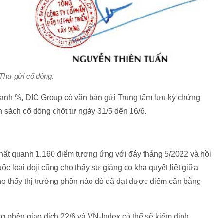
Thư gửi cổ đông.
 mạnh %, DIC Group có văn bản gửi Trung tâm lưu ký chứng
sách cổ đông chốt từ ngày 31/5 đến 16/6.
 nhất quanh 1.160 điểm tương ứng với đáy tháng 5/2022 và hồi
ộc loại doji cũng cho thấy sự giằng co khá quyết liệt giữa
ho thấy thị trường phần nào đó đã đạt được điểm cân bằng
ng phên giao dịch 22/6 và VN-Index có thể sẽ kiểm định