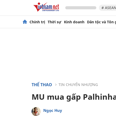
# ASEAN
Chính trị
Thời sự
Kinh doanh
Dân tộc và Tôn 
THỂ THAO
TIN CHUYỂN NHƯỢNG
MU mua gấp Palhinha
Ngọc Huy