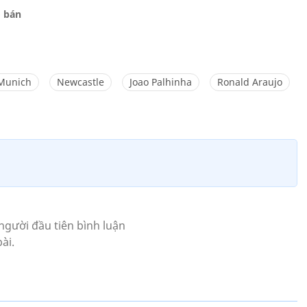
o bán
Munich
Newcastle
Joao Palhinha
Ronald Araujo