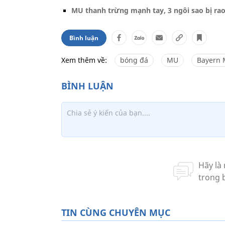
MU thanh trừng mạnh tay, 3 ngôi sao bị ra
Bình luận
Xem thêm về:
bóng đá
MU
Bayern 
TIN CÙNG CHUYÊN MỤC