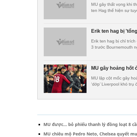
MU gây thất vọng khi t
ten Hag thể hiện sự tuy
Erik ten hag bị 'tổ
Erik ten hag bị chỉ tríc
3 trước Bournemouth ng
MU gây hoảng hốt ở
MU lập cột mốc gây hoả
‘dớp’ Liverpool khó trụ 
MU được… bỏ phiếu thanh lý đồng loạt 8 cầ
MU chiêu mộ Pedro Neto, Chelsea quyết mu