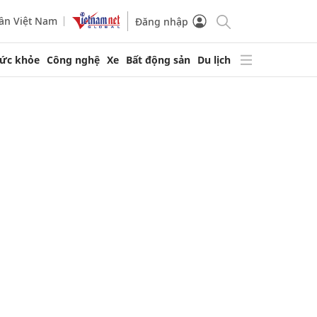
ần Việt Nam
Đăng nhập
ức khỏe
Công nghệ
Xe
Bất động sản
Du lịch