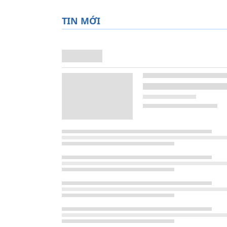
TIN MỚI