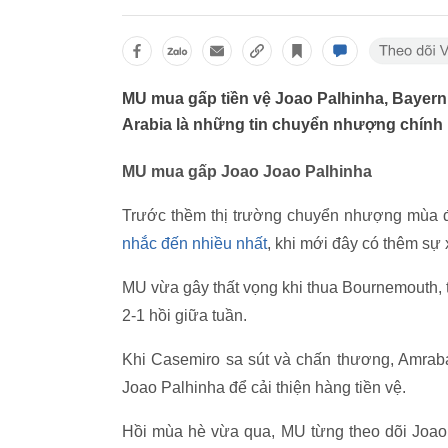
MU mua gấp tiền vệ Joao Palhinha, Bayern 
Arabia là những tin chuyển nhượng chính 
MU mua gấp Joao Joao Palhinha
Trước thềm thị trường chuyển nhượng mùa 
nhắc đến nhiều nhất
, khi mới đây có thêm sự
MU vừa gây thất vọng khi thua Bournemouth, t
2-1 hồi giữa tuần.
Khi Casemiro sa sút và chấn thương, Amra
Joao Palhinha để cải thiện hàng tiền vệ.
Hồi mùa hè vừa qua, MU từng theo dõi Joao 