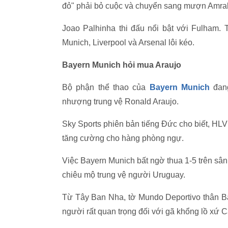
đỏ" phải bỏ cuộc và chuyển sang mượn Amra
Joao Palhinha thi đấu nổi bật với Fulham.
Munich, Liverpool và Arsenal lôi kéo.
Bayern Munich hỏi mua Araujo
Bộ phận thể thao của
Bayern Munich
đang
nhượng trung vệ Ronald Araujo.
Sky Sports phiên bản tiếng Đức cho biết, HL
tăng cường cho hàng phòng ngự.
Việc Bayern Munich bất ngờ thua 1-5 trên sân 
chiêu mộ trung vệ người Uruguay.
Từ Tây Ban Nha, tờ Mundo Deportivo thân Ba
người rất quan trọng đối với gã khổng lồ xứ C