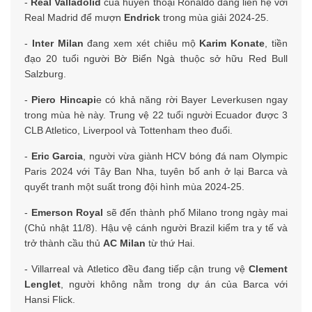
-
Real Valladolid
của huyền thoại Ronaldo đang liên hệ với
Real Madrid để mượn
Endrick
trong mùa giải 2024-25.
-
Inter Milan
đang xem xét chiêu mộ
Karim Konate
, tiền
đạo 20 tuổi người Bờ Biển Ngà thuộc sở hữu Red Bull
Salzburg.
-
Piero Hincapi
e có khả năng rời Bayer Leverkusen ngay
trong mùa hè này. Trung vệ 22 tuổi người Ecuador được 3
CLB Atletico, Liverpool và Tottenham theo đuổi.
-
Eric Garcia
, người vừa giành HCV bóng đá nam Olympic
Paris 2024 với Tây Ban Nha, tuyên bố anh ở lại Barca và
quyết tranh một suất trong đội hình mùa 2024-25.
-
Emerson Royal
sẽ đến thành phố Milano trong ngày mai
(Chủ nhật 11/8). Hậu vệ cánh người Brazil kiểm tra y tế và
trở thành cầu thủ
AC Milan
từ thứ Hai.
- Villarreal và Atletico đều đang tiếp cận trung vệ
Clement
Lenglet
, người không nằm trong dự án của Barca với
Hansi Flick.