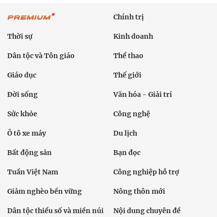
Chính trị
Thời sự
Kinh doanh
Dân tộc và Tôn giáo
Thể thao
Giáo dục
Thế giới
Đời sống
Văn hóa - Giải trí
Sức khỏe
Công nghệ
Ô tô xe máy
Du lịch
Bất động sản
Bạn đọc
Tuần Việt Nam
Công nghiệp hỗ trợ
Giảm nghèo bền vững
Nông thôn mới
Dân tộc thiểu số và miền núi
Nội dung chuyên đề