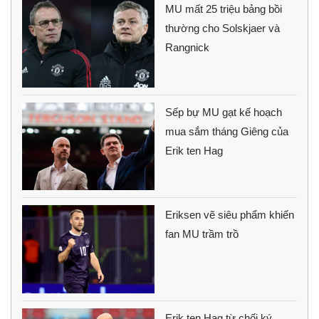
MU mất 25 triệu bảng bồi
thường cho Solskjaer và
Rangnick
Sếp bự MU gạt kế hoạch
mua sắm tháng Giêng của
Erik ten Hag
Eriksen vẽ siêu phẩm khiến
fan MU trầm trồ
Erik ten Hag từ chối ký