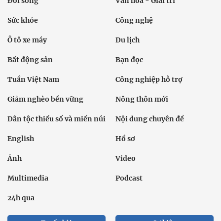
Đời sống
Văn hóa - Giải trí
Sức khỏe
Công nghệ
Ô tô xe máy
Du lịch
Bất động sản
Bạn đọc
Tuần Việt Nam
Công nghiệp hỗ trợ
Giảm nghèo bền vững
Nông thôn mới
Dân tộc thiểu số và miền núi
Nội dung chuyên đề
English
Hồ sơ
Ảnh
Video
Multimedia
Podcast
24h qua