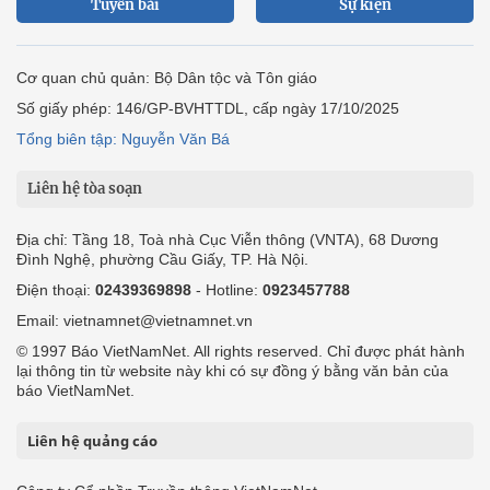
Tuyến bài
Sự kiện
Cơ quan chủ quản: Bộ Dân tộc và Tôn giáo
Số giấy phép: 146/GP-BVHTTDL, cấp ngày 17/10/2025
Tổng biên tập: Nguyễn Văn Bá
Liên hệ tòa soạn
Địa chỉ: Tầng 18, Toà nhà Cục Viễn thông (VNTA), 68 Dương
Đình Nghệ, phường Cầu Giấy, TP. Hà Nội.
Điện thoại:
02439369898
- Hotline:
0923457788
Email: vietnamnet@vietnamnet.vn
© 1997 Báo VietNamNet. All rights reserved. Chỉ được phát hành
lại thông tin từ website này khi có sự đồng ý bằng văn bản của
báo VietNamNet.
Liên hệ quảng cáo