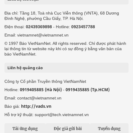
Địa chỉ: Tầng 18, Toà nhà Cục Viễn thông (VNTA), 68 Dương
Đình Nghệ, phường Cầu Giấy, TP. Hà Nội.
Điện thoại:
02439369898
- Hotline:
0923457788
Email: vietnamnet@vietnamnet.vn
© 1997 Báo VietNamNet. All rights reserved. Chỉ được phát hành
lại thông tin từ website này khi có sự đồng ý bằng văn bản của
báo VietNamNet.
Liên hệ quảng cáo
Công ty Cổ phần Truyền thông VietNamNet
0919405885 (Hà Nội)
0919435885 (Tp.HCM)
Hotline:
-
Email: contact@vietnamnet.vn
http://vads.vn
Báo giá:
Hỗ trợ kỹ thuật: support@tech.vietnamnet.vn
Tải ứng dụng
Độc giả gửi bài
Tuyển dụng