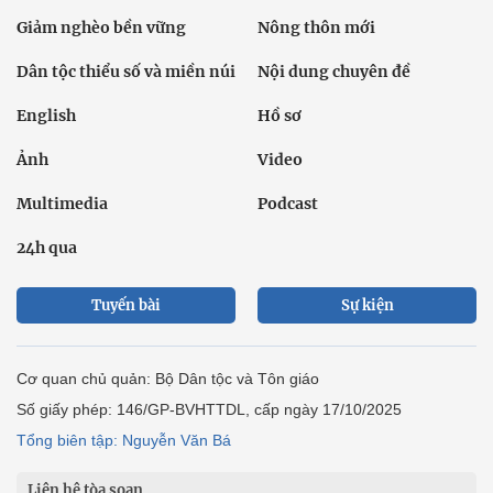
Giảm nghèo bền vững
Nông thôn mới
Dân tộc thiểu số và miền núi
Nội dung chuyên đề
English
Hồ sơ
Ảnh
Video
Multimedia
Podcast
24h qua
Tuyến bài
Sự kiện
Cơ quan chủ quản: Bộ Dân tộc và Tôn giáo
Số giấy phép: 146/GP-BVHTTDL, cấp ngày 17/10/2025
Tổng biên tập: Nguyễn Văn Bá
Liên hệ tòa soạn