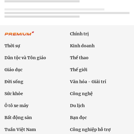
Chính trị
Thời sự
Kinh doanh
Dân tộc và Tôn giáo
Thể thao
Giáo dục
Thế giới
Đời sống
Văn hóa - Giải trí
Sức khỏe
Công nghệ
Ô tô xe máy
Du lịch
Bất động sản
Bạn đọc
Tuần Việt Nam
Công nghiệp hỗ trợ