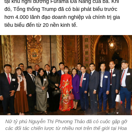
tại khu nghỉ dưỡng Furama Đà Nẵng của bà. Khi
đó, Tổng thống Trump đã có bài phát biểu trước
hơn 4.000 lãnh đạo doanh nghiệp và chính trị gia
tiêu biểu đến từ 20 nền kinh tế.
Nữ tỷ phú Nguyễn Thị Phương Thảo đã có cuộc gặp gỡ
các đối tác chiến lược từ nhiều nơi trên thế giới tại Hoa