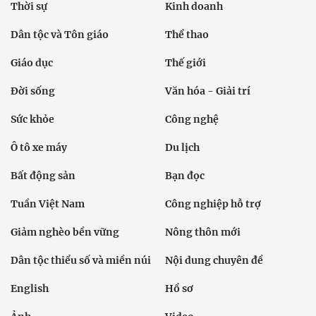
Thời sự
Kinh doanh
Dân tộc và Tôn giáo
Thể thao
Giáo dục
Thế giới
Đời sống
Văn hóa - Giải trí
Sức khỏe
Công nghệ
Ô tô xe máy
Du lịch
Bất động sản
Bạn đọc
Tuần Việt Nam
Công nghiệp hỗ trợ
Giảm nghèo bền vững
Nông thôn mới
Dân tộc thiểu số và miền núi
Nội dung chuyên đề
English
Hồ sơ