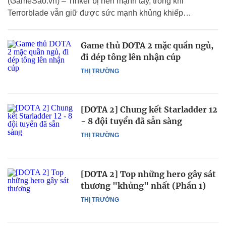
(GameSao.vn) – Tinker bị nerf mạnh tay, trong khi
Terrorblade vẫn giữ được sức mạnh khủng khiếp…
Game thủ DOTA 2 mặc quần ngủ,
đi dép tông lên nhận cúp
THỊ TRƯỜNG
[DOTA 2] Chung kết Starladder 12
- 8 đội tuyển đã sẵn sàng
THỊ TRƯỜNG
[DOTA 2] Top những hero gây sát
thương "khủng" nhất (Phần 1)
THỊ TRƯỜNG