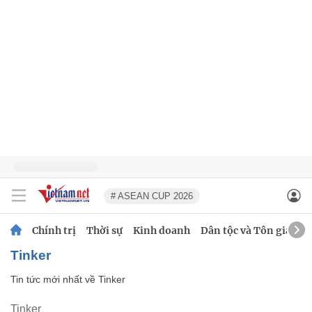
# ASEAN CUP 2026
Chính trị
Thời sự
Kinh doanh
Dân tộc và Tôn giáo
Tinker
Tin tức mới nhất về
Tinker
Tinker