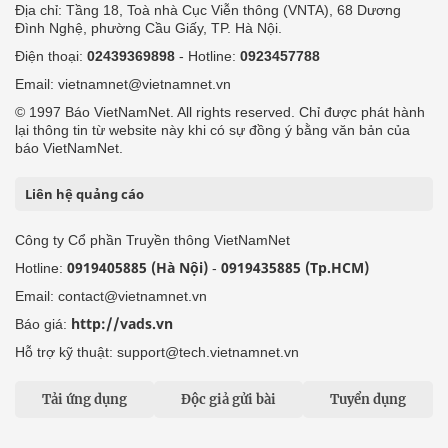
Địa chỉ: Tầng 18, Toà nhà Cục Viễn thông (VNTA), 68 Dương
Đình Nghệ, phường Cầu Giấy, TP. Hà Nội.
Điện thoại:
02439369898
- Hotline:
0923457788
Email: vietnamnet@vietnamnet.vn
© 1997 Báo VietNamNet. All rights reserved. Chỉ được phát hành
lại thông tin từ website này khi có sự đồng ý bằng văn bản của
báo VietNamNet.
Liên hệ quảng cáo
Công ty Cổ phần Truyền thông VietNamNet
0919405885 (Hà Nội)
0919435885 (Tp.HCM)
Hotline:
-
Email: contact@vietnamnet.vn
http://vads.vn
Báo giá:
Hỗ trợ kỹ thuật: support@tech.vietnamnet.vn
Tải ứng dụng
Độc giả gửi bài
Tuyển dụng