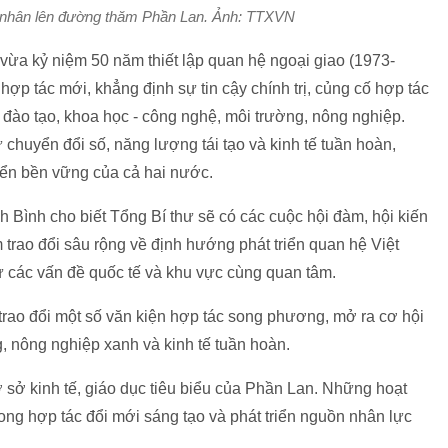
 nhân lên đường thăm Phần Lan. Ảnh: TTXVN
vừa kỷ niệm 50 năm thiết lập quan hệ ngoại giao (1973-
hợp tác mới, khẳng định sự tin cậy chính trị, củng cố hợp tác
- đào tạo, khoa học - công nghệ, môi trường, nông nghiệp.
chuyển đổi số, năng lượng tái tạo và kinh tế tuần hoàn,
iển bền vững của cả hai nước.
Bình cho biết Tổng Bí thư sẽ có các cuộc hội đàm, hội kiến
trao đổi sâu rộng về định hướng phát triển quan hệ Việt
 các vấn đề quốc tế và khu vực cùng quan tâm.
 trao đổi một số văn kiện hợp tác song phương, mở ra cơ hội
g, nông nghiệp xanh và kinh tế tuần hoàn.
ơ sở kinh tế, giáo dục tiêu biểu của Phần Lan. Những hoạt
ong hợp tác đổi mới sáng tạo và phát triển nguồn nhân lực