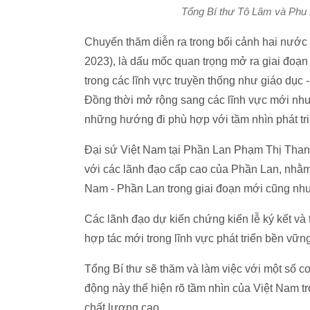
Tổng Bí thư Tô Lâm và Phu
Chuyến thăm diễn ra trong bối cảnh hai nước 
2023), là dấu mốc quan trọng mở ra giai đoạn 
trong các lĩnh vực truyền thống như giáo dục 
Đồng thời mở rộng sang các lĩnh vực mới như 
những hướng đi phù hợp với tầm nhìn phát tr
Đại sứ Việt Nam tại Phần Lan Phạm Thị Thanh 
với các lãnh đạo cấp cao của Phần Lan, nhằm 
Nam - Phần Lan trong giai đoạn mới cũng như
Các lãnh đạo dự kiến chứng kiến lễ ký kết và
hợp tác mới trong lĩnh vực phát triển bền vữn
Tổng Bí thư sẽ thăm và làm việc với một số c
động này thể hiện rõ tầm nhìn của Việt Nam tr
chất lượng cao.