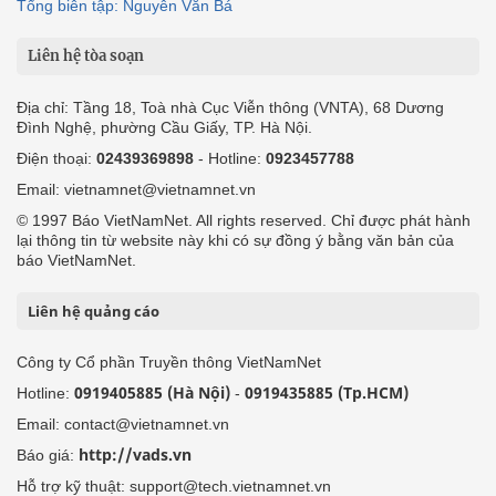
Tổng biên tập: Nguyễn Văn Bá
Liên hệ tòa soạn
Địa chỉ: Tầng 18, Toà nhà Cục Viễn thông (VNTA), 68 Dương
Đình Nghệ, phường Cầu Giấy, TP. Hà Nội.
Điện thoại:
02439369898
- Hotline:
0923457788
Email: vietnamnet@vietnamnet.vn
© 1997 Báo VietNamNet. All rights reserved. Chỉ được phát hành
lại thông tin từ website này khi có sự đồng ý bằng văn bản của
báo VietNamNet.
Liên hệ quảng cáo
Công ty Cổ phần Truyền thông VietNamNet
0919405885 (Hà Nội)
0919435885 (Tp.HCM)
Hotline:
-
Email: contact@vietnamnet.vn
http://vads.vn
Báo giá:
Hỗ trợ kỹ thuật: support@tech.vietnamnet.vn