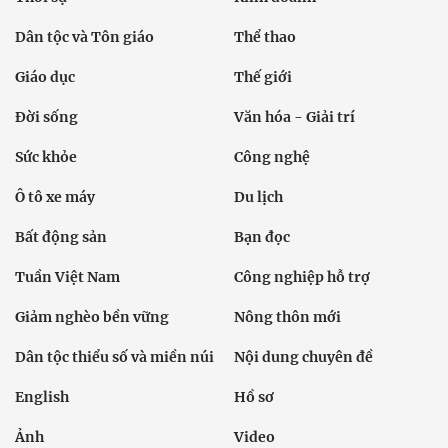
Dân tộc và Tôn giáo
Thể thao
Giáo dục
Thế giới
Đời sống
Văn hóa - Giải trí
Sức khỏe
Công nghệ
Ô tô xe máy
Du lịch
Bất động sản
Bạn đọc
Tuần Việt Nam
Công nghiệp hỗ trợ
Giảm nghèo bền vững
Nông thôn mới
Dân tộc thiểu số và miền núi
Nội dung chuyên đề
English
Hồ sơ
Ảnh
Video