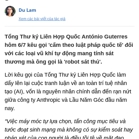
Du Lam
Xem các bài viết của tác giả
Tổng Thư ký Liên Hợp Quốc António Guterres
hôm 6/7 kêu gọi 'cấm theo luật pháp quốc tế' đối
với các loại vũ khí tự động mang tính sát
thương mà ông gọi là 'robot sát thủ'.
Lời kêu gọi của Tổng Thư ký Liên Hợp Quốc làm
dấy lên lại cuộc tranh luận về an toàn trí tuệ nhân
tạo (AI), vốn là nguyên nhân chính dẫn đến rạn nứt
giữa công ty Anthropic và Lầu Năm Góc đầu năm
nay.
"Việc máy móc tự lựa chọn, tấn công mục tiêu và
tước đoạt sinh mạng mà không có sự kiểm soát hay
phán xét của con người là điều tồi tệ về mặt đạo