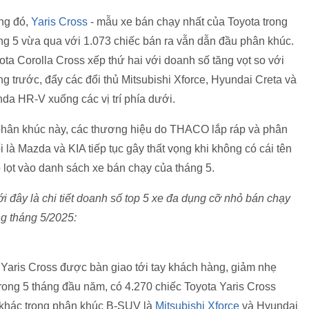
ng đó,
Yaris Cross
- mẫu xe bán chạy nhất của Toyota trong
ng 5 vừa qua với 1.073 chiếc bán ra vẫn dẫn đầu phân khúc.
ota Corolla Cross xếp thứ hai với doanh số tăng vọt so với
ng trước, đẩy các đổi thủ Mitsubishi Xforce, Hyundai Creta và
da HR-V xuống các vị trí phía dưới.
hân khúc này, các thương hiệu do THACO lắp ráp và phân
i là Mazda và KIA tiếp tục gây thất vọng khi không có cái tên
 lọt vào danh sách xe bán chạy của tháng 5.
i đây là chi tiết doanh số top 5 xe đa dụng cỡ nhỏ bán chạy
ng tháng 5/2025:
 Yaris Cross được bàn giao tới tay khách hàng, giảm nhẹ
trong 5 tháng đầu năm, có 4.270 chiếc Toyota Yaris Cross
ủ khác trong phân khúc B-SUV là
Mitsubishi Xforce
và Hyundai