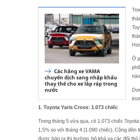
Tro
thá
Toy
thá
Hon
Ở p
phố
Các hãng xe VAMA
nào
chuyển dịch sang nhập khẩu
thay thế cho xe lắp ráp trong
nước
Dướ
tro
1. Toyota Yaris Cross: 1.073 chiếc
Trong tháng 5 vừa qua, có 1.073 chiếc Toyota
1,5% so với tháng 4 (1.090 chiếc). Cộng dồn 
được bán ra thị trường, bỏ khá xa các đối th