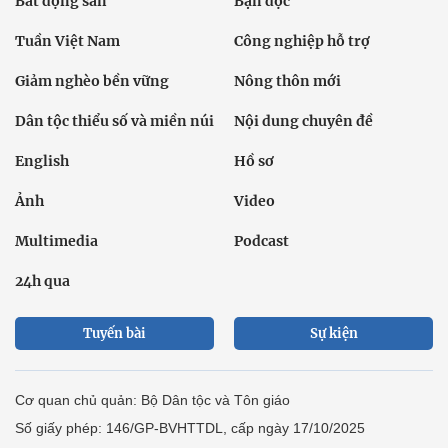
Bất động sản
Bạn đọc
Tuần Việt Nam
Công nghiệp hỗ trợ
Giảm nghèo bền vững
Nông thôn mới
Dân tộc thiểu số và miền núi
Nội dung chuyên đề
English
Hồ sơ
Ảnh
Video
Multimedia
Podcast
24h qua
Tuyến bài
Sự kiện
Cơ quan chủ quản: Bộ Dân tộc và Tôn giáo
Số giấy phép: 146/GP-BVHTTDL, cấp ngày 17/10/2025