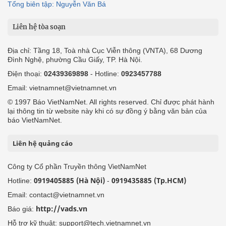
Tổng biên tập: Nguyễn Văn Bá
Liên hệ tòa soạn
Địa chỉ: Tầng 18, Toà nhà Cục Viễn thông (VNTA), 68 Dương
Đình Nghệ, phường Cầu Giấy, TP. Hà Nội.
Điện thoại:
02439369898
- Hotline:
0923457788
Email: vietnamnet@vietnamnet.vn
© 1997 Báo VietNamNet. All rights reserved. Chỉ được phát hành
lại thông tin từ website này khi có sự đồng ý bằng văn bản của
báo VietNamNet.
Liên hệ quảng cáo
Công ty Cổ phần Truyền thông VietNamNet
0919405885 (Hà Nội)
0919435885 (Tp.HCM)
Hotline:
-
Email: contact@vietnamnet.vn
http://vads.vn
Báo giá:
Hỗ trợ kỹ thuật: support@tech.vietnamnet.vn