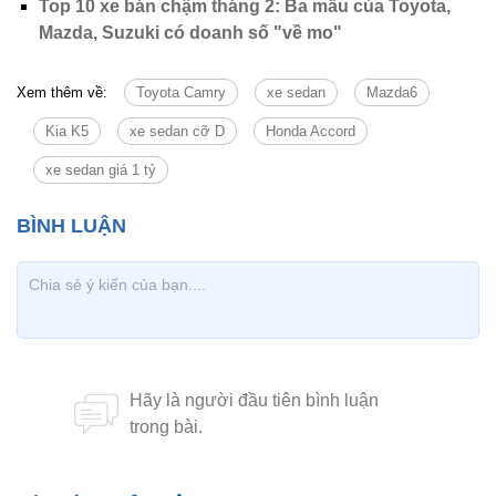
Top 10 xe bán chậm tháng 2: Ba mẫu của Toyota,
Mazda, Suzuki có doanh số "về mo"
Xem thêm về:
Toyota Camry
xe sedan
Mazda6
Kia K5
xe sedan cỡ D
Honda Accord
xe sedan giá 1 tỷ