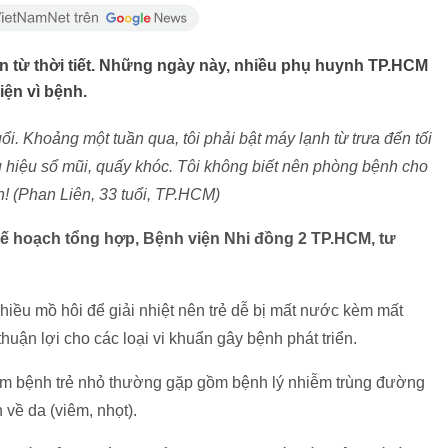
ớn từ thời tiết. Những ngày này, nhiều phụ huynh TP.HCM
iện vì bệnh.
ổi. Khoảng một tuần qua, tôi phải bật máy lạnh từ trưa đến tối
ấu hiệu sổ mũi, quấy khóc. Tôi không biết nên phòng bệnh cho
ấn! (Phan Liên, 33 tuổi, TP.HCM)
ế hoạch tổng hợp, Bệnh viện Nhi đồng 2 TP.HCM, tư
 nhiều mồ hôi để giải nhiệt nên trẻ dễ bị mất nước kèm mất
thuận lợi cho các loại vi khuẩn gây bệnh phát triển.
hóm bệnh trẻ nhỏ thường gặp gồm bệnh lý nhiễm trùng đường
 về da (viêm, nhọt).