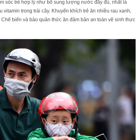
 sóc trẻ hợp lý như bổ sung lượng nước đầy đủ, nhất là
vitamin trong trái cây. Khuyến khích trẻ ăn nhiều rau xanh,
. Chế biến và bảo quản thức ăn đảm bản an toàn vệ sinh thực