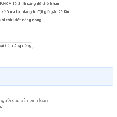
 TP.HCM từ 3-4h sáng để chờ khám
ề 'cửa tử' đang bị đội giá gần 20 lần
hi thời tiết nắng nóng
hời tiết nắng nóng