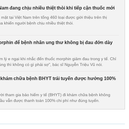
am đang chịu nhiều thiệt thòi khi tiếp cận thuốc mới
mặt tại Việt Nam trên tổng 460 loại được giới thiệu trên thị
 khiến người bệnh chịu nhiều thiệt thòi.
rphin để bệnh nhân ung thư không bị đau đớn dày
 lý e ngại khi nhắc đến thuốc morphin giảm đau trong y tế. Chỉ
úng thì không có gì phải sợ", bác sĩ Nguyễn Triệu Vũ nói.
khám chữa bệnh BHYT trái tuyến được hưởng 100%
ười tham gia bảo hiểm y tế (BHYT) đi khám chữa bệnh không
ầu vẫn được thanh toán 100% chi phí như đúng tuyến.