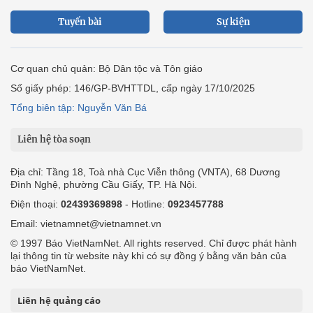
Tuyến bài
Sự kiện
Cơ quan chủ quản: Bộ Dân tộc và Tôn giáo
Số giấy phép: 146/GP-BVHTTDL, cấp ngày 17/10/2025
Tổng biên tập: Nguyễn Văn Bá
Liên hệ tòa soạn
Địa chỉ: Tầng 18, Toà nhà Cục Viễn thông (VNTA), 68 Dương
Đình Nghệ, phường Cầu Giấy, TP. Hà Nội.
Điện thoại:
02439369898
- Hotline:
0923457788
Email: vietnamnet@vietnamnet.vn
© 1997 Báo VietNamNet. All rights reserved. Chỉ được phát hành
lại thông tin từ website này khi có sự đồng ý bằng văn bản của
báo VietNamNet.
Liên hệ quảng cáo