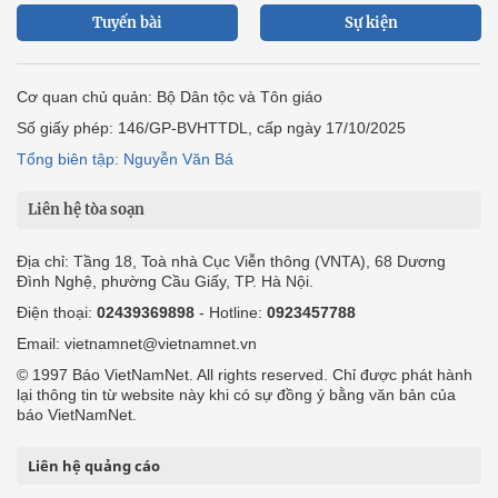
Tuyến bài
Sự kiện
Cơ quan chủ quản: Bộ Dân tộc và Tôn giáo
Số giấy phép: 146/GP-BVHTTDL, cấp ngày 17/10/2025
Tổng biên tập: Nguyễn Văn Bá
Liên hệ tòa soạn
Địa chỉ: Tầng 18, Toà nhà Cục Viễn thông (VNTA), 68 Dương
Đình Nghệ, phường Cầu Giấy, TP. Hà Nội.
Điện thoại:
02439369898
- Hotline:
0923457788
Email: vietnamnet@vietnamnet.vn
© 1997 Báo VietNamNet. All rights reserved. Chỉ được phát hành
lại thông tin từ website này khi có sự đồng ý bằng văn bản của
báo VietNamNet.
Liên hệ quảng cáo