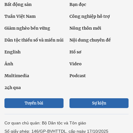
Bất động sản
Bạn đọc
Tuần Việt Nam
Công nghiệp hỗ trợ
Giảm nghèo bền vững
Nông thôn mới
Dân tộc thiểu số và miền núi
Nội dung chuyên đề
English
Hồ sơ
Ảnh
Video
Multimedia
Podcast
24h qua
Tuyến bài
Sự kiện
Cơ quan chủ quản: Bộ Dân tộc và Tôn giáo
Số giấy phép: 146/GP-BVHTTDL, cấp ngày 17/10/2025