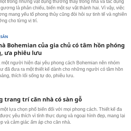
ột trong những vật dụng thường thấy trong nhà và tác dụng
gương là phản chiếu, biến một sự vật thành hai. Vì vậy, việc
ương mang yếu tố phong thủy cũng đòi hỏi sự tinh tế và nghiên
ng cho từng vị trí.
 SẢN
hà Bohemian của gia chủ có tâm hồn phóng
, ưa phiêu lưu
à một người hiện đại yêu phong cách Bohemian nên nhóm
 sư đã đưa ra một thiết kế dành cho những người có tâm hồn
ng, thích lối sống tự do, phiêu lưu.
 trang trí căn nhà có sàn gỗ
 một lựa chọn phổ biến đối với mọi phong cách. Thiết kế đa
được yêu thích vì tính thực dụng và ngoại hình đẹp, mang lại
ẹp và cảm giác ấm áp cho căn nhà.