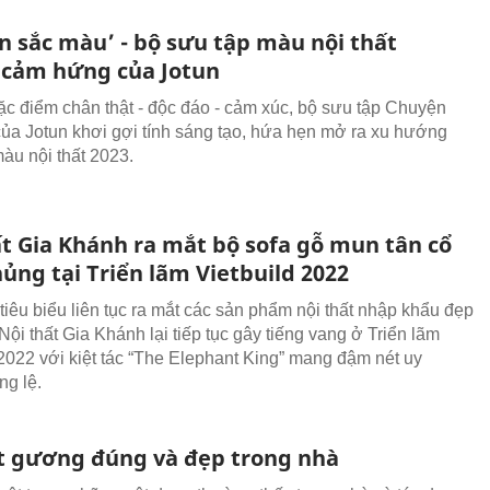
n sắc màu’ - bộ sưu tập màu nội thất
 cảm hứng của Jotun
ặc điểm chân thật - độc đáo - cảm xúc, bộ sưu tập Chuyện
ủa Jotun khơi gợi tính sáng tạo, hứa hẹn mở ra xu hướng
àu nội thất 2023.
ất Gia Khánh ra mắt bộ sofa gỗ mun tân cổ
ủng tại Triển lãm Vietbuild 2022
tiêu biểu liên tục ra mắt các sản phẩm nội thất nhập khẩu đẹp
, Nội thất Gia Khánh lại tiếp tục gây tiếng vang ở Triển lãm
 2022 với kiệt tác “The Elephant King” mang đậm nét uy
ng lệ.
t gương đúng và đẹp trong nhà