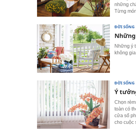
những chậ
Từng món 
ĐỜI SỐNG
Những 
Những ý t
không gia
ĐỜI SỐNG
Ý tưởn
Chọn rèm 
toàn có t
cửa sổ ph
cho cuộc 