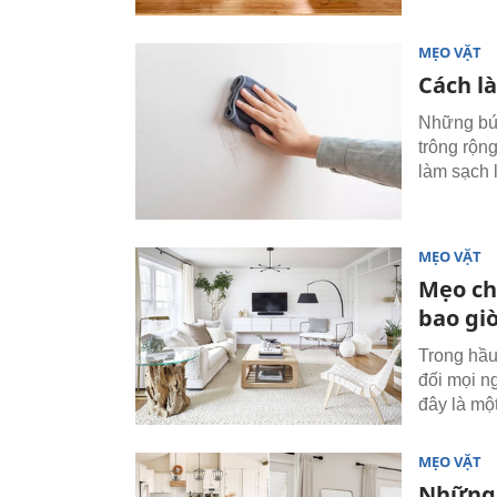
MẸO VẶT
Cách l
Những bức
trông rộn
làm sạch 
MẸO VẶT
Mẹo ch
bao giờ
Trong hầu
đối mọi n
đây là một
MẸO VẶT
Những 