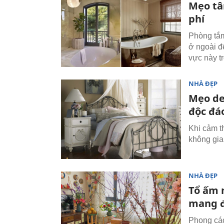
Mẹo tâ
phí
Phòng tắm
ở ngoài để
vực này t
NHÀ ĐẸP
Mẹo de
độc đá
Khi cảm t
không gia
NHÀ ĐẸP
Tổ ấm 
mang đ
Phong các