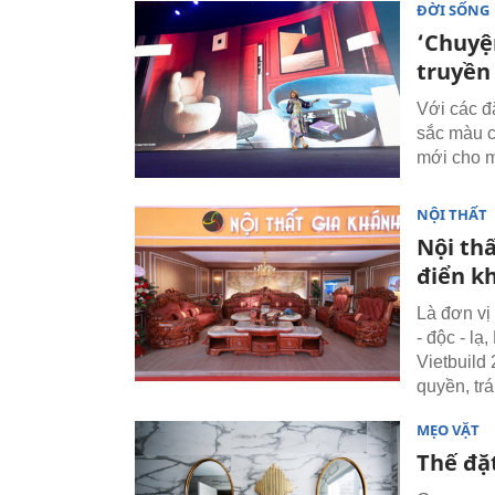
ĐỜI SỐNG
‘Chuyệ
truyền
Với các đ
sắc màu c
mới cho m
NỘI THẤT
Nội th
điển kh
Là đơn vị 
- độc - lạ
Vietbuild
quyền, trá
MẸO VẶT
Thế đặ