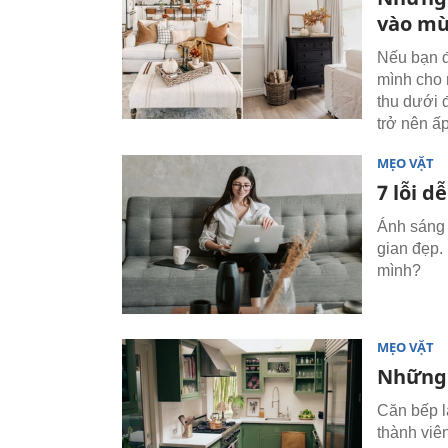
vào mù
Nếu bạn đ
mình cho 
thu dưới 
trở nên ấ
MẸO VẶT
7 lỗi d
Ánh sáng 
gian đẹp.
mình?
MẸO VẶT
Những 
Căn bếp l
thành viên