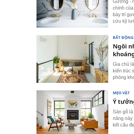
Gương - m
chính của 
bày trí g
cứu kỹ lưỡ
BẤT ĐỘNG
Ngôi n
khoáng
Gia chủ l
kiến trúc
phóng khoá
MẸO VẶT
Ý tưởng
Sàn gỗ là
năng này 
kết cấu đ