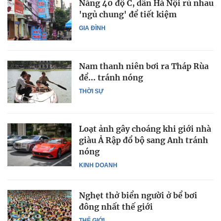
Nắng 40 độ C, dân Hà Nội rủ nhau
'ngủ chung' để tiết kiệm
GIA ĐÌNH
Nam thanh niên bơi ra Tháp Rùa
để... tránh nóng
THỜI SỰ
Loạt ảnh gây choáng khi giới nhà
giàu Ả Rập đổ bộ sang Anh tránh
nóng
KINH DOANH
Nghẹt thở biển người ở bể bơi
đông nhất thế giới
THẾ GIỚI