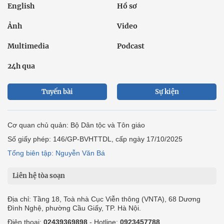
English
Hồ sơ
Ảnh
Video
Multimedia
Podcast
24h qua
Tuyến bài
Sự kiện
Cơ quan chủ quản: Bộ Dân tộc và Tôn giáo
Số giấy phép: 146/GP-BVHTTDL, cấp ngày 17/10/2025
Tổng biên tập: Nguyễn Văn Bá
Liên hệ tòa soạn
Địa chỉ: Tầng 18, Toà nhà Cục Viễn thông (VNTA), 68 Dương
Đình Nghệ, phường Cầu Giấy, TP. Hà Nội.
Điện thoại:
02439369898
- Hotline:
0923457788