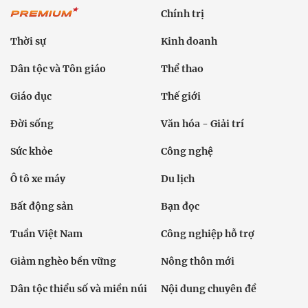
Chính trị
Thời sự
Kinh doanh
Dân tộc và Tôn giáo
Thể thao
Giáo dục
Thế giới
Đời sống
Văn hóa - Giải trí
Sức khỏe
Công nghệ
Ô tô xe máy
Du lịch
Bất động sản
Bạn đọc
Tuần Việt Nam
Công nghiệp hỗ trợ
Giảm nghèo bền vững
Nông thôn mới
Dân tộc thiểu số và miền núi
Nội dung chuyên đề