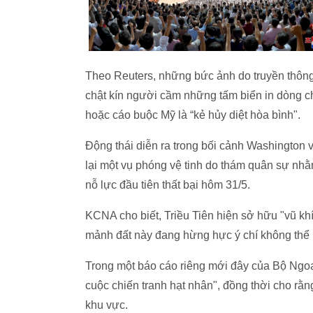
Theo Reuters, những bức ảnh do truyền thô
chật kín người cầm những tấm biển in dòng c
hoặc cáo buộc Mỹ là “kẻ hủy diệt hòa bình".
Động thái diễn ra trong bối cảnh Washington
lại một vụ phóng vệ tinh do thám quân sự nh
nỗ lực đầu tiên thất bại hôm 31/5.
KCNA cho biết, Triều Tiên hiện sở hữu "vũ kh
mảnh đất này đang hừng hực ý chí không thể k
Trong một báo cáo riêng mới đây của Bộ Ngoại
cuộc chiến tranh hạt nhân", đồng thời cho rằ
khu vực.