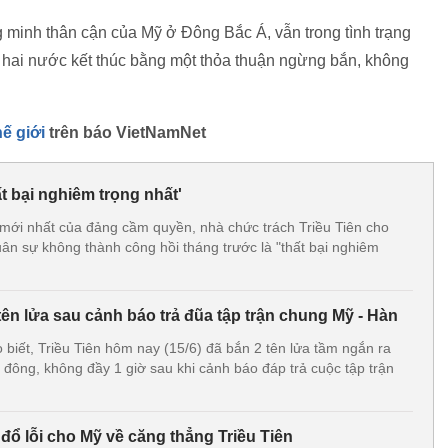
g minh thân cận của Mỹ ở Đông Bắc Á, vẫn trong tình trạng
a hai nước kết thúc bằng một thỏa thuận ngừng bắn, không
hế giới
trên báo VietNamNet
hất bại nghiêm trọng nhất'
 mới nhất của đảng cầm quyền, nhà chức trách Triều Tiên cho
uân sự không thành công hồi tháng trước là "thất bại nghiêm
tên lửa sau cảnh báo trả đũa tập trận chung Mỹ - Hàn
biết, Triều Tiên hôm nay (15/6) đã bắn 2 tên lửa tầm ngắn ra
 đông, không đầy 1 giờ sau khi cảnh báo đáp trả cuộc tập trận
đổ lỗi cho Mỹ về căng thẳng Triều Tiên