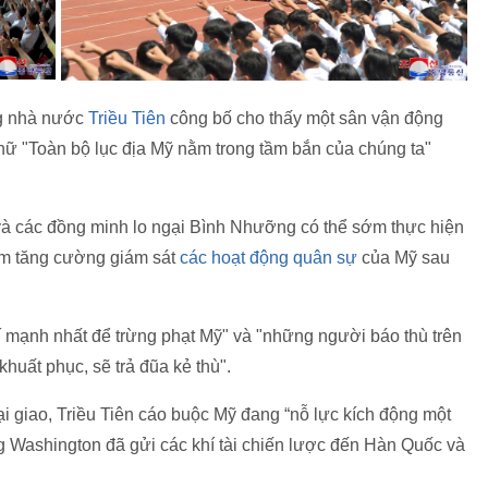
ng nhà nước
Triều Tiên
công bố cho thấy một sân vận động
hữ "Toàn bộ lục địa Mỹ nằm trong tầm bắn của chúng ta"
 và các đồng minh lo ngại Bình Nhưỡng có thể sớm thực hiện
ằm tăng cường giám sát
các hoạt động quân sự
của Mỹ sau
í mạnh nhất để trừng phạt Mỹ" và "những người báo thù trên
huất phục, sẽ trả đũa kẻ thù".
 giao, Triều Tiên cáo buộc Mỹ đang “nỗ lực kích động một
ng Washington đã gửi các khí tài chiến lược đến Hàn Quốc và