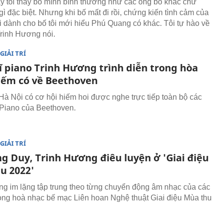
y tôi thấy bố mình bình thường như các ông bố khác chứ
gì đặc biệt. Nhưng khi bố mất đi rồi, chứng kiến tình cảm của
 dành cho bố tôi mới hiểu Phú Quang có khác. Tôi tự hào về
Trinh Hương nói.
GIẢI TRÍ
ĩ piano Trinh Hương trình diễn trong hòa
iếm có về Beethoven
Hà Nội có cơ hội hiếm hoi được nghe trực tiếp toàn bộ các
Piano của Beethoven.
GIẢI TRÍ
ng Duy, Trinh Hương điêu luyện ở 'Giai điệu
u 2022'
g im lặng tập trung theo từng chuyển động âm nhạc của các
rong hoà nhạc bế mạc Liên hoan Nghệ thuật Giai điệu Mùa thu