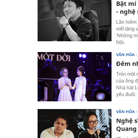
Bật mí
- nghệ
Lần hiếm 
viết tặng
'Những mả
Nội.
VĂN HÓA - 
Đêm nh
Tròn một 
của ông đ
Nhà hát L
yếu đuối.
VĂN HÓA - 
Nghệ s
Quang 