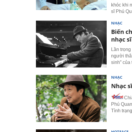
khóc khi 
sĩ Phú Qu
NHẠC
Biến c
nhạc s
Lần trọng
người thân
sinh” của 
NHẠC
Nhạc s
Chi
Phú Quang
Tình trạn
HOTFACE