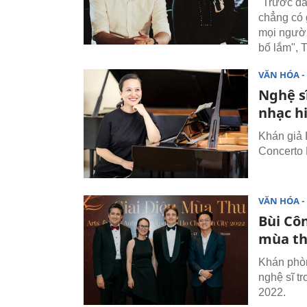
"Trước đâ
chẳng có 
mọi người
bố lắm", 
VĂN HÓA - 
Nghệ s
nhạc h
Khán giả 
Concerto 
VĂN HÓA - 
Bùi Cô
mùa th
Khán phòn
nghệ sĩ t
2022.