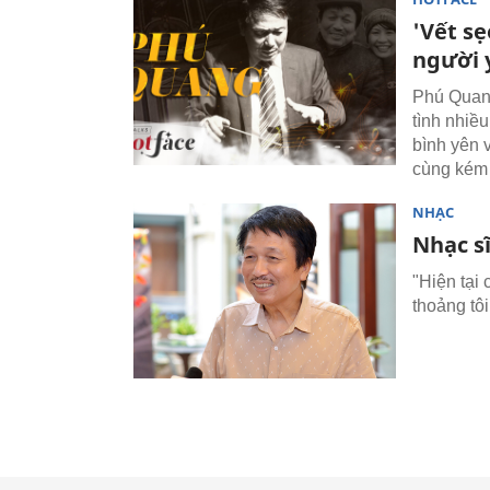
'Vết sẹ
người 
Phú Quang
tình nhiề
bình yên 
cùng kém 
NHẠC
Nhạc sĩ
"Hiện tại 
thoảng tôi