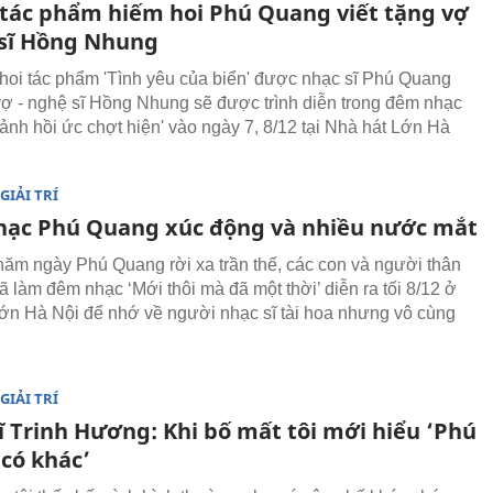
 tác phẩm hiếm hoi Phú Quang viết tặng vợ
 sĩ Hồng Nhung
hoi tác phẩm 'Tình yêu của biển' được nhạc sĩ Phú Quang
 vợ - nghệ sĩ Hồng Nhung sẽ được trình diễn trong đêm nhạc
nh hồi ức chợt hiện' vào ngày 7, 8/12 tại Nhà hát Lớn Hà
GIẢI TRÍ
ạc Phú Quang xúc động và nhiều nước mắt
năm ngày Phú Quang rời xa trần thế, các con và người thân
ã làm đêm nhạc ‘Mới thôi mà đã một thời’ diễn ra tối 8/12 ở
ớn Hà Nội để nhớ về người nhạc sĩ tài hoa nhưng vô cùng
GIẢI TRÍ
ĩ Trinh Hương: Khi bố mất tôi mới hiểu ‘Phú
có khác’