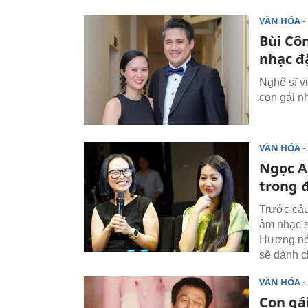
VĂN HÓA - 
Bùi Cô
nhạc đ
Nghệ sĩ v
con gái n
VĂN HÓA - 
Ngọc A
trong 
Trước câu
âm nhạc s
Hương nói
sẽ dành c
VĂN HÓA - 
Con gá