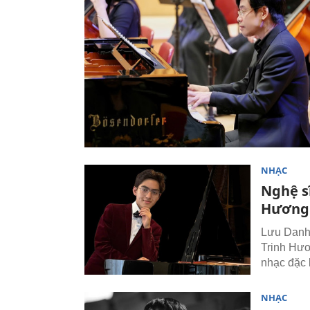
NHẠC
Nghệ sĩ
Hương 
Lưu Danh K
Trinh Hươ
nhạc đặc 
NHẠC