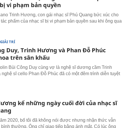
 bị vi phạm bản quyền
iano Trinh Hương, con gái nhạc sĩ Phú Quang bức xúc cho
 tác phẩm của nhạc sĩ bị vi phạm bản quyền sau khi ông qua
GIẢI TRÍ
ng Duy, Trinh Hương và Phan Đỗ Phúc
hoa trên sân khấu
iolin Bùi Công Duy cùng vợ là nghệ sĩ dương cầm Trinh
nghệ sĩ cello Phan Đỗ Phúc đã có một đêm trình diễn tuyệt
Hương kể những ngày cuối đời của nhạc sĩ
uang
năm 2020, bố tôi đã không nói được nhưng nhận thức vẫn
 bình thường. Ông chỉ giao tiếp bằng ánh mắt. Có lúc ông