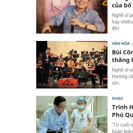
của bố
Nghệ sĩ p
hay nhiều
đời
VĂN HÓA - 
Bùi Cô
thăng 
Nghệ sĩ v
Hương và 
vời.
NHẠC
Trinh 
Phú Q
'Từ cuối 
hoàn toàn