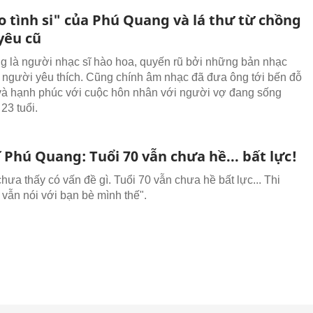
o tình si" của Phú Quang và lá thư từ chồng
yêu cũ
 là người nhạc sĩ hào hoa, quyến rũ bởi những bản nhạc
u người yêu thích. Cũng chính âm nhạc đã đưa ông tới bến đỗ
và hạnh phúc với cuộc hôn nhân với người vợ đang sống
23 tuổi.
 Phú Quang: Tuổi 70 vẫn chưa hề... bất lực!
chưa thấy có vấn đề gì. Tuổi 70 vẫn chưa hề bất lực... Thi
 vẫn nói với bạn bè mình thế".