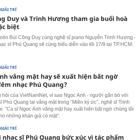
GIẢI TRÍ
ng Duy và Trinh Hương tham gia buổi hoà
ặc biệt
iolin Bùi Công Duy cùng nghệ sĩ piano Nguyễn Trinh Hương -
hạc sĩ Phú Quang sẽ cùng biểu diễn vào tối 17/9 tại TP.HCM.
GIẢI TRÍ
nh vắng mặt hay sẽ xuất hiện bất ngờ
đêm nhạc Phú Quang?
 hỏi của VietNamNet, vì sao Ngọc Anh - người gắn bó với
ĩ Phú Quang lại vắng mặt trong ''Miền ký ức", nghệ sĩ Trinh
: ''Ca sĩ Ngọc Anh vắng mặt hay xuất hiện bất ngờ chúng tôi
ho những khán giả có mặt''.
GIẢI TRÍ
i nhạc sĩ Phú Quang bức xúc vì tác phẩm