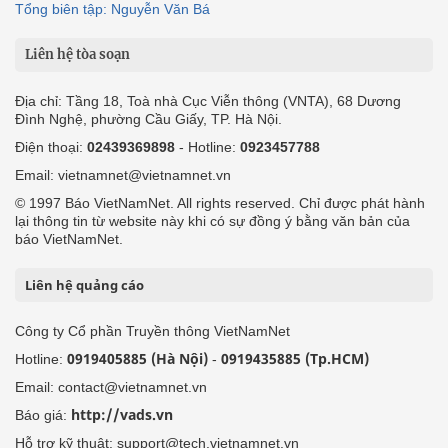
Tổng biên tập: Nguyễn Văn Bá
Liên hệ tòa soạn
Địa chỉ: Tầng 18, Toà nhà Cục Viễn thông (VNTA), 68 Dương
Đình Nghệ, phường Cầu Giấy, TP. Hà Nội.
Điện thoại:
02439369898
- Hotline:
0923457788
Email: vietnamnet@vietnamnet.vn
© 1997 Báo VietNamNet. All rights reserved. Chỉ được phát hành
lại thông tin từ website này khi có sự đồng ý bằng văn bản của
báo VietNamNet.
Liên hệ quảng cáo
Công ty Cổ phần Truyền thông VietNamNet
0919405885 (Hà Nội)
0919435885 (Tp.HCM)
Hotline:
-
Email: contact@vietnamnet.vn
http://vads.vn
Báo giá:
Hỗ trợ kỹ thuật: support@tech.vietnamnet.vn