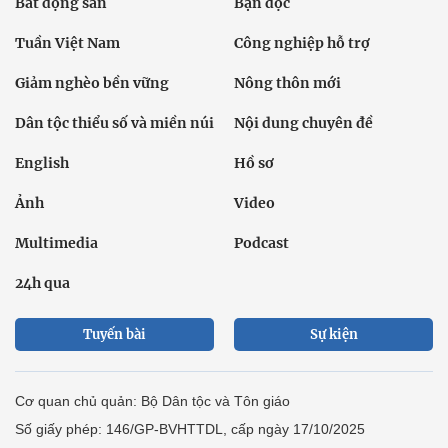
Bất động sản
Bạn đọc
Tuần Việt Nam
Công nghiệp hỗ trợ
Giảm nghèo bền vững
Nông thôn mới
Dân tộc thiểu số và miền núi
Nội dung chuyên đề
English
Hồ sơ
Ảnh
Video
Multimedia
Podcast
24h qua
Tuyến bài
Sự kiện
Cơ quan chủ quản: Bộ Dân tộc và Tôn giáo
Số giấy phép: 146/GP-BVHTTDL, cấp ngày 17/10/2025