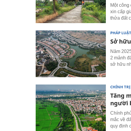
Một công 
xin cấp g
thửa đất 
PHÁP LUẬ
Sở hữu 
Năm 2025,
2 mảnh đấ
sở hữu nh
CHÍNH TRỊ
Tăng m
người 
Chính phủ
mắc về đấ
quy định 