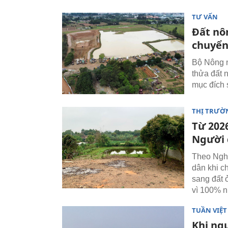
TƯ VẤN
Đất nô
chuyển
Bộ Nông n
thửa đất 
mục đích 
THỊ TRƯỜ
Từ 202
Người 
Theo Nghị
dân khi c
sang đất 
vì 100% n
TUẦN VIỆ
Khi ng