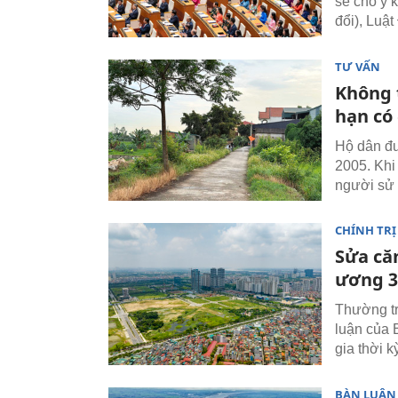
sẽ cho ý k
đổi), Luật
TƯ VẤN
Không 
hạn có
Hộ dân đư
2005. Khi 
người sử 
CHÍNH TRỊ
Sửa căn
ương 3
Thường tr
luận của 
gia thời 
BÀN LUẬN