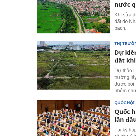
nước q
Khi sửa đ
đất do Nh
bạch.
THỊ TRƯỜ
Dự kiế
đất kh
Dự thảo L
trường lấ
được bồi 
nhóm như
QUỐC HỘI
Quốc h
lần đầu
Tại kỳ họ