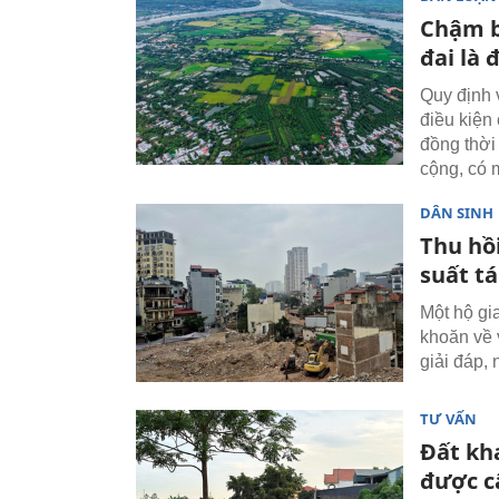
Chậm b
đai là 
Quy định v
điều kiện
đồng thời
cộng, có 
DÂN SINH
Thu hồ
suất tá
Một hộ gia
khoăn về 
giải đáp, 
TƯ VẤN
Đất kha
được c