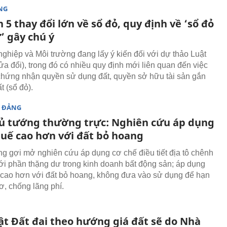
NG
 5 thay đổi lớn về sổ đỏ, quy định về ‘sổ đỏ
’ gây chú ý
ghiệp và Môi trường đang lấy ý kiến đối với dự thảo Luật
ửa đổi), trong đó có nhiều quy định mới liên quan đến việc
chứng nhận quyền sử dụng đất, quyền sở hữu tài sản gắn
ất (sổ đỏ).
 ĐẢNG
ủ tướng thường trực: Nghiên cứu áp dụng
uế cao hơn với đất bỏ hoang
g gợi mở nghiên cứu áp dụng cơ chế điều tiết địa tô chênh
với phần thặng dư trong kinh doanh bất động sản; áp dụng
cao hơn với đất bỏ hoang, không đưa vào sử dụng để hạn
ơ, chống lãng phí.
ật Đất đai theo hướng giá đất sẽ do Nhà