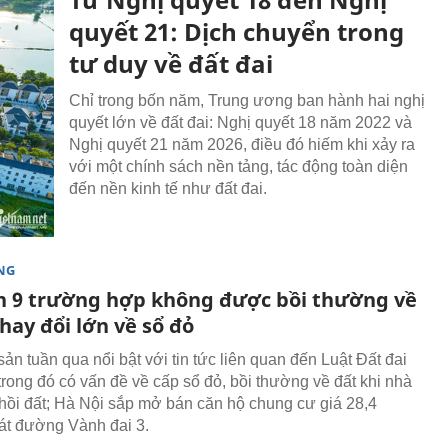
quyết 21: Dịch chuyển trong
tư duy về đất đai
Chỉ trong bốn năm, Trung ương ban hành hai nghị
quyết lớn về đất đai: Nghị quyết 18 năm 2022 và
Nghị quyết 21 năm 2026, điều đó hiếm khi xảy ra
với một chính sách nền tảng, tác động toàn diện
đến nền kinh tế như đất đai.
NG
n 9 trường hợp không được bồi thường về
thay đổi lớn về sổ đỏ
ản tuần qua nổi bật với tin tức liên quan đến Luật Đất đai
 trong đó có vấn đề về cấp sổ đỏ, bồi thường về đất khi nhà
hồi đất; Hà Nội sắp mở bán căn hộ chung cư giá 28,4
sát đường Vành đai 3.