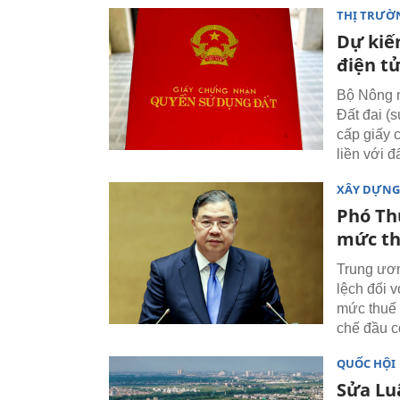
THỊ TRƯỜ
Dự kiến
điện tử
Bộ Nông n
Đất đai (s
cấp giấy 
liền với đ
XÂY DỰNG
Phó Th
mức th
Trung ươn
lệch đối 
mức thuế 
chế đầu c
QUỐC HỘI
Sửa Lu