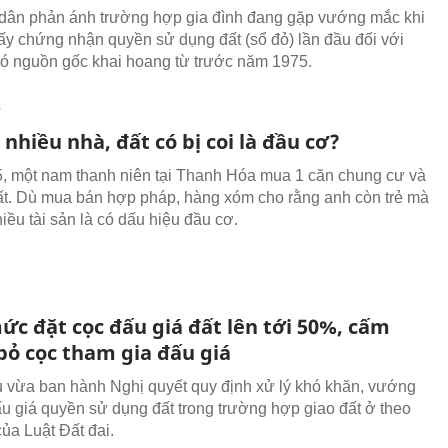
dân phản ánh trường hợp gia đình đang gặp vướng mắc khi
iấy chứng nhận quyền sử dụng đất (sổ đỏ) lần đầu đối với
có nguồn gốc khai hoang từ trước năm 1975.
T
nhiều nhà, đất có bị coi là đầu cơ?
 một nam thanh niên tại Thanh Hóa mua 1 căn chung cư và
t. Dù mua bán hợp pháp, hàng xóm cho rằng anh còn trẻ mà
iều tài sản là có dấu hiệu đầu cơ.
ức đặt cọc đấu giá đất lên tới 50%, cấm
bỏ cọc tham gia đấu giá
 vừa ban hành Nghị quyết quy định xử lý khó khăn, vướng
u giá quyền sử dụng đất trong trường hợp giao đất ở theo
của Luật Đất đai.