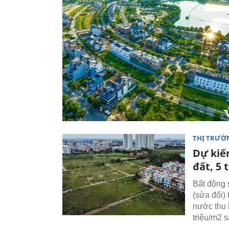
THỊ TRƯỜ
Dự kiế
đất, 5 
Bất động s
(sửa đổi)
nước thu 
triệu/m2 