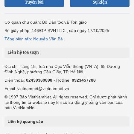
Tuyến bài
Sự kiện
Cơ quan chủ quản: Bộ Dân tộc và Tôn giáo
Số giấy phép: 146/GP-BVHTTDL, cấp ngày 17/10/2025
Tổng biên tập: Nguyễn Văn Bá
Liên hệ tòa soạn
Địa chỉ: Tầng 18, Toà nhà Cục Viễn thông (VNTA), 68 Dương
Đình Nghệ, phường Cầu Giấy, TP. Hà Nội.
Điện thoại:
02439369898
- Hotline:
0923457788
Email: vietnamnet@vietnamnet.vn
© 1997 Báo VietNamNet. All rights reserved. Chỉ được phát hành
lại thông tin từ website này khi có sự đồng ý bằng văn bản của
báo VietNamNet.
Liên hệ quảng cáo