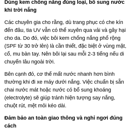
Dùng kem chống nắng đúng loại, bổ sung nước
khi trời nắng
Các chuyên gia cho rằng, dù trang phục có che kín
đến đâu, tia UV vẫn có thể xuyên qua vải và gây hại
cho da. Do đó, việc bôi kem chống nắng phổ rộng
(SPF từ 30 trở lên) là cần thiết, đặc biệt ở vùng mặt,
cổ, mu bàn tay. Nên bôi lại sau mỗi 2-3 tiếng nếu di
chuyển lâu ngoài trời.
Bên cạnh đó, cơ thể mất nước nhanh hơn bình
thường khi đi xe máy dưới nắng. Việc chuẩn bị sẵn
chai nước mát hoặc nước có bổ sung khoáng
(electrolyte) sẽ giúp tránh hiện tượng say nắng,
chuột rút, mệt mỏi kéo dài.
Đảm bảo an toàn giao thông và nghỉ ngơi đúng
cách