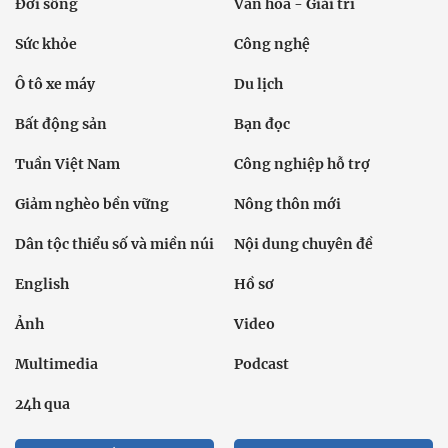
Đời sống
Văn hóa - Giải trí
Sức khỏe
Công nghệ
Ô tô xe máy
Du lịch
Bất động sản
Bạn đọc
Tuần Việt Nam
Công nghiệp hỗ trợ
Giảm nghèo bền vững
Nông thôn mới
Dân tộc thiểu số và miền núi
Nội dung chuyên đề
English
Hồ sơ
Ảnh
Video
Multimedia
Podcast
24h qua