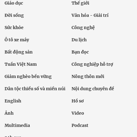
Giáo dục
Thế giới
Đời sống
Văn hóa - Giải trí
Sức khỏe
Công nghệ
Ô tô xe máy
Du lịch
Bất động sản
Bạn đọc
Tuần Việt Nam
Công nghiệp hỗ trợ
Giảm nghèo bền vững
Nông thôn mới
Dân tộc thiểu số và miền núi
Nội dung chuyên đề
English
Hồ sơ
Ảnh
Video
Multimedia
Podcast