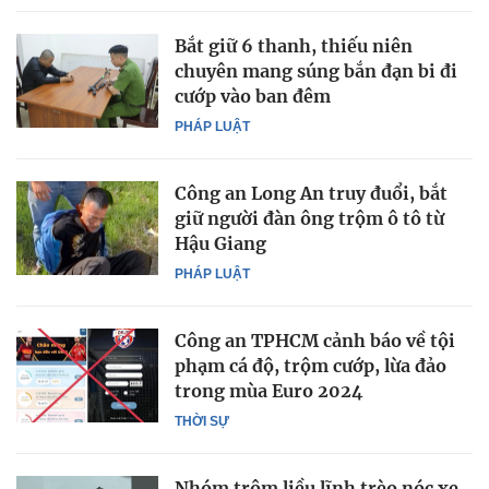
Bắt giữ 6 thanh, thiếu niên
chuyên mang súng bắn đạn bi đi
cướp vào ban đêm
PHÁP LUẬT
Công an Long An truy đuổi, bắt
giữ người đàn ông trộm ô tô từ
Hậu Giang
PHÁP LUẬT
Công an TPHCM cảnh báo về tội
phạm cá độ, trộm cướp, lừa đảo
trong mùa Euro 2024
THỜI SỰ
Nhóm trộm liều lĩnh trèo nóc xe