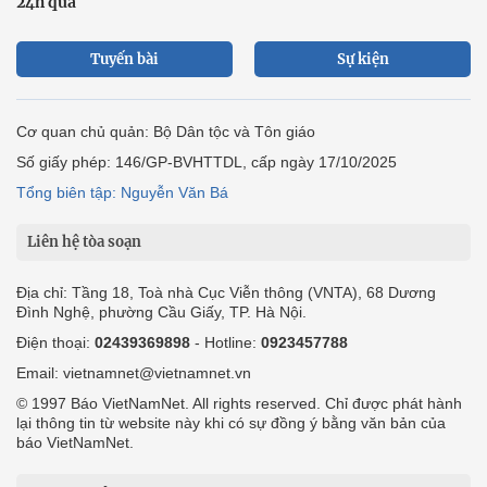
24h qua
Tuyến bài
Sự kiện
Cơ quan chủ quản: Bộ Dân tộc và Tôn giáo
Số giấy phép: 146/GP-BVHTTDL, cấp ngày 17/10/2025
Tổng biên tập: Nguyễn Văn Bá
Liên hệ tòa soạn
Địa chỉ: Tầng 18, Toà nhà Cục Viễn thông (VNTA), 68 Dương
Đình Nghệ, phường Cầu Giấy, TP. Hà Nội.
Điện thoại:
02439369898
- Hotline:
0923457788
Email: vietnamnet@vietnamnet.vn
© 1997 Báo VietNamNet. All rights reserved. Chỉ được phát hành
lại thông tin từ website này khi có sự đồng ý bằng văn bản của
báo VietNamNet.