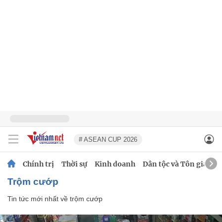
# ASEAN CUP 2026
Chính trị
Thời sự
Kinh doanh
Dân tộc và Tôn giáo
trộm cướp
Tin tức mới nhất về
trộm cướp