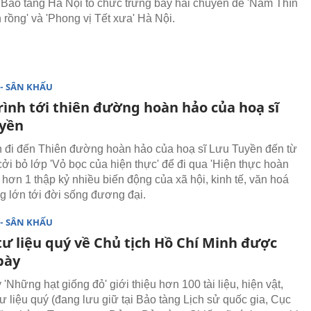
 Bảo tàng Hà Nội tổ chức trưng bày hai chuyên đề 'Năm Thìn
 rồng' và 'Phong vị Tết xưa' Hà Nội.
- SÂN KHẤU
rình tới thiên đường hoàn hảo của hoạ sĩ
yền
h đi đến Thiên đường hoàn hảo của hoạ sĩ Lưu Tuyền đến từ
cởi bỏ lớp 'Vỏ bọc của hiện thực' để đi qua 'Hiện thực hoàn
 hơn 1 thập kỷ nhiều biến động của xã hội, kinh tế, văn hoá
 lớn tới đời sống đương đại.
- SÂN KHẤU
tư liệu quý về Chủ tịch Hồ Chí Minh được
bày
'Những hạt giống đỏ' giới thiệu hơn 100 tài liệu, hiện vật,
tư liệu quý (đang lưu giữ tại Bảo tàng Lịch sử quốc gia, Cục