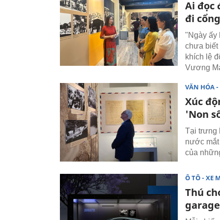
Ai đọc 
đi cổn
"Ngày ấy k
chưa biết 
khích lệ 
Vương Mạn
VĂN HÓA - 
Xúc độ
'Non sô
Tại trưng
nước mắt 
của những
Ô TÔ - XE 
Thú chơ
garage 