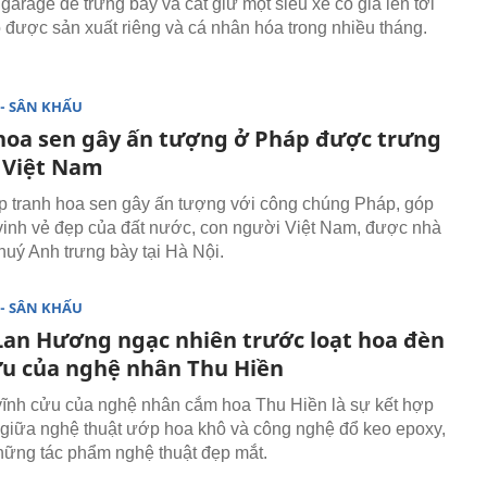
garage để trưng bày và cất giữ một siêu xe có giá lên tới
o được sản xuất riêng và cá nhân hóa trong nhiều tháng.
- SÂN KHẤU
hoa sen gây ấn tượng ở Pháp được trưng
i Việt Nam
p tranh hoa sen gây ấn tượng với công chúng Pháp, góp
vinh vẻ đẹp của đất nước, con người Việt Nam, được nhà
huý Anh trưng bày tại Hà Nội.
- SÂN KHẤU
an Hương ngạc nhiên trước loạt hoa đèn
ửu của nghệ nhân Thu Hiền
ĩnh cửu của nghệ nhân cắm hoa Thu Hiền là sự kết hợp
giữa nghệ thuật ướp hoa khô và công nghệ đổ keo epoxy,
hững tác phẩm nghệ thuật đẹp mắt.