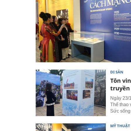
DI SẢN
Tôn vi
truyền
Ngày 23/1
Thể thao 
Sức sống 
MỸ THUẬT 