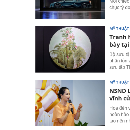
Mỗi chiếc 
chục tỷ d
MỸ THUẬT 
Tranh 
bày tạ
Bộ sưu tậ
phần tôn 
sưu tập T
MỸ THUẬT 
NSND L
vĩnh c
Hoa đèn v
hoàn hảo 
tạo nên n