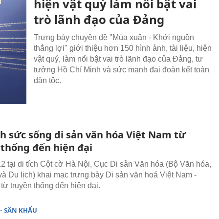
hiện vật quý làm nổi bật vai
trò lãnh đạo của Đảng
Trưng bày chuyên đề "Mùa xuân - Khởi nguồn
thắng lợi" giới thiệu hơn 150 hình ảnh, tài liệu, hiện
vật quý, làm nổi bật vai trò lãnh đạo của Đảng, tư
tưởng Hồ Chí Minh và sức mạnh đại đoàn kết toàn
dân tộc.
nh sức sống di sản văn hóa Việt Nam từ
 thống đến hiện đại
2 tại di tích Cột cờ Hà Nội, Cục Di sản Văn hóa (Bộ Văn hóa,
và Du lịch) khai mạc trưng bày Di sản văn hoá Việt Nam -
từ truyền thống đến hiện đại.
- SÂN KHẤU