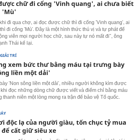
được chữ đi cổng 'Vinh quang', ai chưa biết
g 'Mù'
hi đi qua chợ, ai đọc được chữ thì đi cổng 'Vinh quang', ai
thì đi cổng 'Mù'. Đây là một hình thức thú vị và tự phát để
động viên mọi người học chữ, sau này tự nó mất đi", ông
h Thái kể lại.
GIẢI TRÍ
ng xem bức thư bằng máu tại trưng bày
ng liền một dải'
 bày 'Non sông liền một dải', nhiều người không kìm được
khi đọc những dòng chữ được viết và điểm chỉ bằng máu
 thanh niên một lòng mong ra trận để bảo vệ Tổ quốc.
MÁY
i độc lạ của người giàu, tốn chục tỷ mua
để cất giữ siêu xe