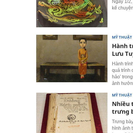
Ngày 1/2,
kể chuyện
MỸ THUẬT 
Hành t
Lưu Tu
Hành trìn
quá trình 
hảo' trong
ảnh hưởng
MỸ THUẬT 
Nhiều 
trưng 
Trưng bày 
hình ảnh 