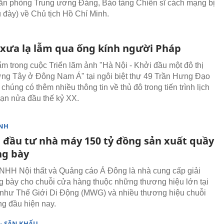
ăn phòng Trung ương Đảng, Bảo tàng Chiến sĩ cách mạng bị
ù đày) về Chủ tịch Hồ Chí Minh.
 xưa lạ lẫm qua ống kính người Pháp
ẩm trong cuộc Triển lãm ảnh "Hà Nội - Khởi đầu một đô thị
ng Tây ở Đông Nam Á" tại ngôi biệt thự 49 Trần Hưng Đạo
chúng có thêm nhiều thông tin về thủ đô trong tiến trình lịch
oạn nửa đầu thế kỷ XX.
NH
 đầu tư nhà máy 150 tỷ đồng sản xuất quầy
ng bày
NHH Nội thất và Quảng cáo Á Đông là nhà cung cấp giải
g bày cho chuỗi cửa hàng thuộc những thương hiệu lớn tại
như Thế Giới Di Động (MWG) và nhiều thương hiệu chuỗi
ng đầu hiện nay.
- SÂN KHẤU