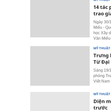
14 tác
trao gi
Ngày 30/1
Miếu - Q
học Xây d
Văn Miếu
MỸ THUẬT 
Trưng 
Từ Đại 
Sáng 19/1
phòng Tru
Việt Nam -
MỸ THUẬT 
Diện m
trước