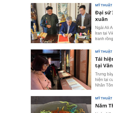
MỸ THUẬT 
Đại sứ 
xuân
Ngài Ali 
Iran tại V
tranh rồn
MỸ THUẬT 
Tái hi
tại Vă
Trưng bày
hiện lại 
Nhân Tông
MỸ THUẬT 
Năm Th