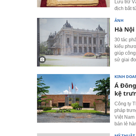
Lưu trữ V
địch bắt t
ẢNH
Hà Nội
30 tác ph
kiểu phươ
giúp công 
sử giai đ
KINH DOA
Á Đông
kệ trư
Công ty T
pháp trưn
Việt Nam 
bán lẻ hà
MỸ THUẬT 