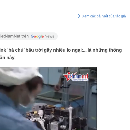
Xem các bài viết của tác giả
k ‘bá chủ’ bầu trời gây nhiều lo ngại;... là những thông
uần này.