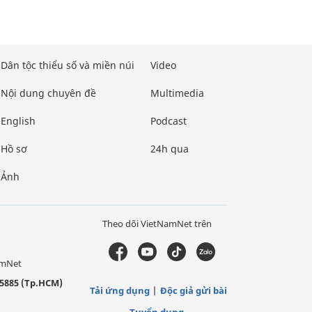
Dân tộc thiểu số và miền núi
Video
Nội dung chuyên đề
Multimedia
English
Podcast
Hồ sơ
24h qua
Ảnh
Theo dõi VietNamNet trên
amNet
5885 (Tp.HCM)
Tải ứng dụng
Độc giả gửi bài