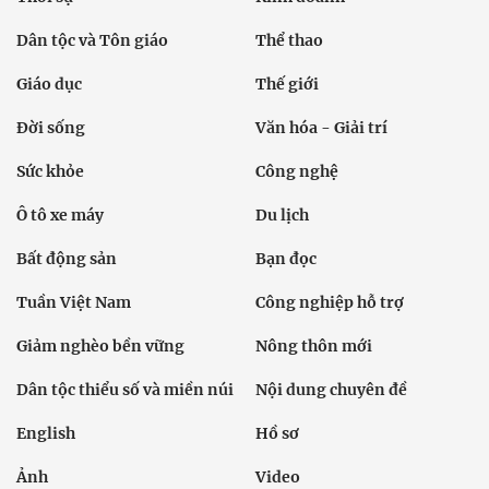
Dân tộc và Tôn giáo
Thể thao
Giáo dục
Thế giới
Đời sống
Văn hóa - Giải trí
Sức khỏe
Công nghệ
Ô tô xe máy
Du lịch
Bất động sản
Bạn đọc
Tuần Việt Nam
Công nghiệp hỗ trợ
Giảm nghèo bền vững
Nông thôn mới
Dân tộc thiểu số và miền núi
Nội dung chuyên đề
English
Hồ sơ
Ảnh
Video