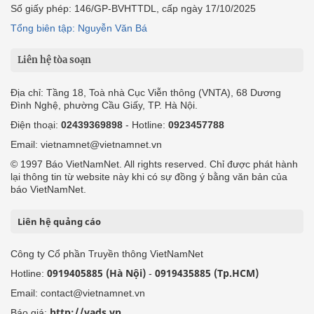
Số giấy phép: 146/GP-BVHTTDL, cấp ngày 17/10/2025
Tổng biên tập: Nguyễn Văn Bá
Liên hệ tòa soạn
Địa chỉ: Tầng 18, Toà nhà Cục Viễn thông (VNTA), 68 Dương
Đình Nghệ, phường Cầu Giấy, TP. Hà Nội.
Điện thoại:
02439369898
- Hotline:
0923457788
Email: vietnamnet@vietnamnet.vn
© 1997 Báo VietNamNet. All rights reserved. Chỉ được phát hành
lại thông tin từ website này khi có sự đồng ý bằng văn bản của
báo VietNamNet.
Liên hệ quảng cáo
Công ty Cổ phần Truyền thông VietNamNet
0919405885 (Hà Nội)
0919435885 (Tp.HCM)
Hotline:
-
Email: contact@vietnamnet.vn
http://vads.vn
Báo giá: