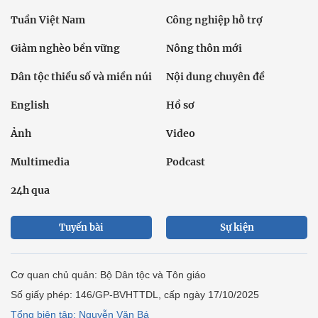
Tuần Việt Nam
Công nghiệp hỗ trợ
Giảm nghèo bền vững
Nông thôn mới
Dân tộc thiểu số và miền núi
Nội dung chuyên đề
English
Hồ sơ
Ảnh
Video
Multimedia
Podcast
24h qua
Tuyến bài
Sự kiện
Cơ quan chủ quản: Bộ Dân tộc và Tôn giáo
Số giấy phép: 146/GP-BVHTTDL, cấp ngày 17/10/2025
Tổng biên tập: Nguyễn Văn Bá