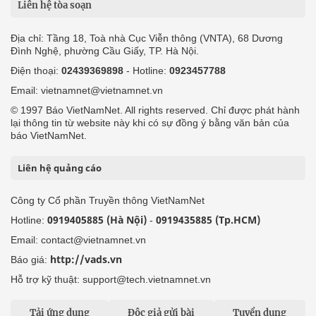
Liên hệ tòa soạn
Địa chỉ: Tầng 18, Toà nhà Cục Viễn thông (VNTA), 68 Dương
Đình Nghệ, phường Cầu Giấy, TP. Hà Nội.
Điện thoại:
02439369898
- Hotline:
0923457788
Email: vietnamnet@vietnamnet.vn
© 1997 Báo VietNamNet. All rights reserved. Chỉ được phát hành
lại thông tin từ website này khi có sự đồng ý bằng văn bản của
báo VietNamNet.
Liên hệ quảng cáo
Công ty Cổ phần Truyền thông VietNamNet
0919405885 (Hà Nội)
0919435885 (Tp.HCM)
Hotline:
-
Email: contact@vietnamnet.vn
http://vads.vn
Báo giá:
Hỗ trợ kỹ thuật: support@tech.vietnamnet.vn
Tải ứng dụng
Độc giả gửi bài
Tuyển dụng