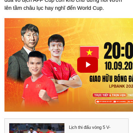
đua vô địch AFF Cup còn khó chứ đừng nói vươn
lên tầm châu lục hay nghĩ đến World Cup.
Lịch thi đấu vòng 5 V-