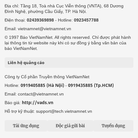
Địa chỉ: Tầng 18, Toà nhà Cục Viễn thông (VNTA), 68 Dương
Đình Nghệ, phường Cầu Giấy, TP. Hà Nội.
Điện thoại:
02439369898
- Hotline:
0923457788
Email: vietnamnet@vietnamnet.vn
© 1997 Báo VietNamNet. All rights reserved. Chỉ được phát hành
lại thông tin từ website này khi có sự đồng ý bằng văn bản của
báo VietNamNet.
Liên hệ quảng cáo
Công ty Cổ phần Truyền thông VietNamNet
0919405885 (Hà Nội)
0919435885 (Tp.HCM)
Hotline:
-
Email: contact@vietnamnet.vn
http://vads.vn
Báo giá:
Hỗ trợ kỹ thuật: support@tech.vietnamnet.vn
Tải ứng dụng
Độc giả gửi bài
Tuyển dụng