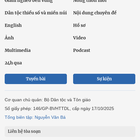
Giảm nghèo bền vững
Nông thôn mới
Dân tộc thiểu số và miền núi
Nội dung chuyên đề
English
Hồ sơ
Ảnh
Video
Multimedia
Podcast
24h qua
Tuyến bài
Sự kiện
Cơ quan chủ quản: Bộ Dân tộc và Tôn giáo
Số giấy phép: 146/GP-BVHTTDL, cấp ngày 17/10/2025
Tổng biên tập: Nguyễn Văn Bá
Liên hệ tòa soạn