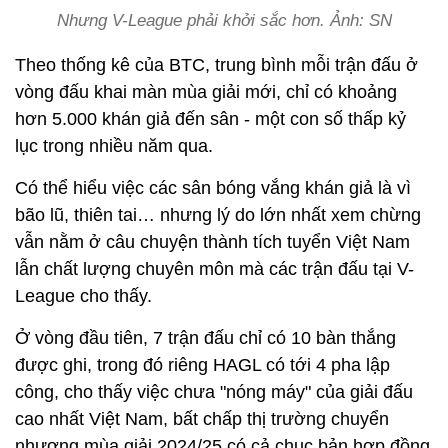
Nhưng V-League phải khởi sắc hơn. Ảnh: SN
Theo thống kê của BTC, trung bình mỗi trận đấu ở
vòng đấu khai màn mùa giải mới, chỉ có khoảng
hơn 5.000 khán giả đến sân - một con số thấp kỷ
lục trong nhiều năm qua.
Có thể hiểu việc các sân bóng vắng khán giả là vì
bão lũ, thiên tai… nhưng lý do lớn nhất xem chừng
vẫn nằm ở câu chuyện thành tích tuyển Việt Nam
lẫn chất lượng chuyên môn mà các trận đấu tại V-
League cho thấy.
Ở vòng đầu tiên, 7 trận đấu chỉ có 10 bàn thắng
được ghi, trong đó riêng HAGL có tới 4 pha lập
công, cho thấy việc chưa "nóng máy" của giải đấu
cao nhất Việt Nam, bất chấp thị trường chuyển
nhượng mùa giải 2024/25 có cả chục bản hợp đồng