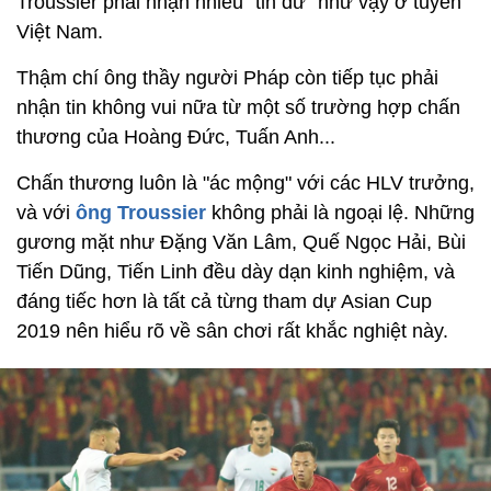
Troussier phải nhận nhiều "tin dữ" như vậy ở tuyển
Việt Nam.
Thậm chí ông thầy người Pháp còn tiếp tục phải
nhận tin không vui nữa từ một số trường hợp chấn
thương của Hoàng Đức, Tuấn Anh...
Chấn thương luôn là "ác mộng" với các HLV trưởng,
và với
ông Troussier
không phải là ngoại lệ. Những
gương mặt như Đặng Văn Lâm, Quế Ngọc Hải, Bùi
Tiến Dũng, Tiến Linh đều dày dạn kinh nghiệm, và
đáng tiếc hơn là tất cả từng tham dự Asian Cup
2019 nên hiểu rõ về sân chơi rất khắc nghiệt này.