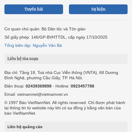
Tuyến bài
Sự kiện
Cơ quan chủ quản: Bộ Dân tộc và Tôn giáo
Số giấy phép: 146/GP-BVHTTDL, cấp ngày 17/10/2025
Tổng biên tập: Nguyễn Văn Bá
Liên hệ tòa soạn
Địa chỉ: Tầng 18, Toà nhà Cục Viễn thông (VNTA), 68 Dương
Đình Nghệ, phường Cầu Giấy, TP. Hà Nội.
Điện thoại:
02439369898
- Hotline:
0923457788
Email: vietnamnet@vietnamnet.vn
© 1997 Báo VietNamNet. All rights reserved. Chỉ được phát hành
lại thông tin từ website này khi có sự đồng ý bằng văn bản của
báo VietNamNet.
Liên hệ quảng cáo