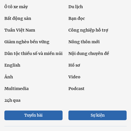
Ô tô xe máy
Du lịch
Bất động sản
Bạn đọc
Tuần Việt Nam
Công nghiệp hỗ trợ
Giảm nghèo bền vững
Nông thôn mới
Dân tộc thiểu số và miền núi
Nội dung chuyên đề
English
Hồ sơ
Ảnh
Video
Multimedia
Podcast
24h qua
Tuyến bài
Sự kiện