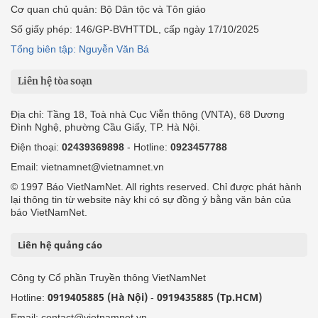
Cơ quan chủ quản: Bộ Dân tộc và Tôn giáo
Số giấy phép: 146/GP-BVHTTDL, cấp ngày 17/10/2025
Tổng biên tập: Nguyễn Văn Bá
Liên hệ tòa soạn
Địa chỉ: Tầng 18, Toà nhà Cục Viễn thông (VNTA), 68 Dương
Đình Nghệ, phường Cầu Giấy, TP. Hà Nội.
Điện thoại:
02439369898
- Hotline:
0923457788
Email: vietnamnet@vietnamnet.vn
© 1997 Báo VietNamNet. All rights reserved. Chỉ được phát hành
lại thông tin từ website này khi có sự đồng ý bằng văn bản của
báo VietNamNet.
Liên hệ quảng cáo
Công ty Cổ phần Truyền thông VietNamNet
0919405885 (Hà Nội)
0919435885 (Tp.HCM)
Hotline:
-
Email: contact@vietnamnet.vn