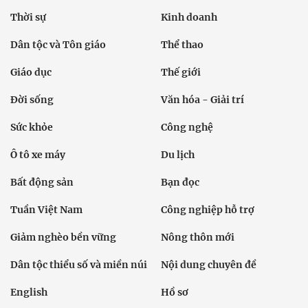
Thời sự
Kinh doanh
Dân tộc và Tôn giáo
Thể thao
Giáo dục
Thế giới
Đời sống
Văn hóa - Giải trí
Sức khỏe
Công nghệ
Ô tô xe máy
Du lịch
Bất động sản
Bạn đọc
Tuần Việt Nam
Công nghiệp hỗ trợ
Giảm nghèo bền vững
Nông thôn mới
Dân tộc thiểu số và miền núi
Nội dung chuyên đề
English
Hồ sơ