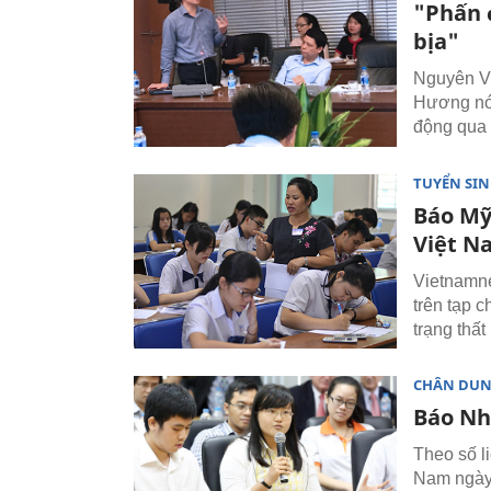
"Phấn đ
bịa"
Nguyên Vi
Hương nói:
động qua 
TUYỂN SI
Báo Mỹ
Việt N
Vietnamne
trên tạp 
trạng thất
CHÂN DU
Báo Nh
Theo số l
Nam ngày 