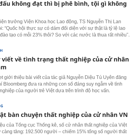
ấu không đạt thì bị phê bình, tội gì không
ện trưởng Viện Khoa học Lao động, TS Nguyễn Thị Lan
 “Quốc hội thực sự có dám đối diện với sự thật là tỷ lệ lao
đào tạo có mỗi 23% thôi? So với các nước là thua rất nhiều".
NH
 viết về tình trạng thất nghiệp của cử nhân
am
t giới thiệu bài viết của tác giả Nguyễn Diệu Tú Uyên đăng
chí Bloomberg đưa ra những con số đáng suy ngẫm về tình
 nghiệp của người trẻ Việt dựa trên trình độ học vấn.
NG
ật bàn chuyện thất nghiệp của cử nhân VN
iệu của Tổng cục Thống kê, số cử nhân thất nghiệp của Việt
càng tăng: 192.500 người – chiếm 15% tổng số người thất