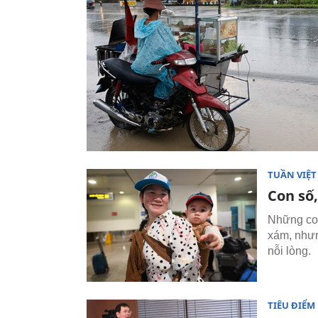
TUẦN VIỆ
Con số
Những con
xám, nhưn
nỗi lòng.
TIÊU ĐIỂM